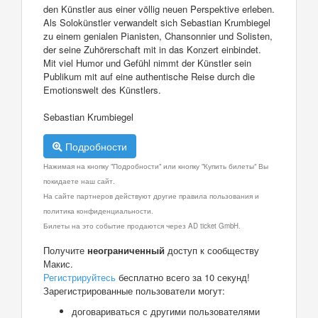
den Künstler aus einer völlig neuen Perspektive erleben.
Als Solokünstler verwandelt sich Sebastian Krumbiegel
zu einem genialen Pianisten, Chansonnier und Solisten,
der seine Zuhörerschaft mit in das Konzert einbindet.
Mit viel Humor und Gefühl nimmt der Künstler sein
Publikum mit auf eine authentische Reise durch die
Emotionswelt des Künstlers.
Sebastian Krumbiegel
Подробности
Нажимая на кнопку "Подробности" или кнопку "Купить билеты" Вы
покидаете наш сайт.
На сайте партнеров действуют другие правила пользования и
политика конфиденциальности.
Билеты на это событие продаются через AD ticket GmbH.
Получите
неограниченный
доступ к сообществу
Макис.
Регистрируйтесь
бесплатно всего за 10 секунд!
Зарегистрированные пользователи могут:
договариваться с другими пользователями