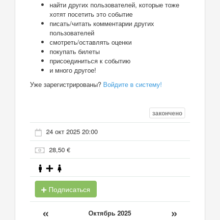
найти других пользователей, которые тоже
хотят посетить это событие
писать/читать комментарии других
пользователей
смотреть/оставлять оценки
покупать билеты
присоединиться к событию
и много другое!
Уже зарегистрированы?
Войдите в систему!
закончено
24 окт 2025 20:00
28,50 €
Подписаться
«
»
Октябрь 2025