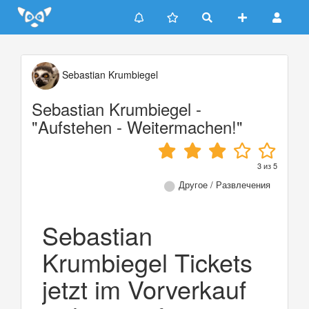
Update cookies preferences
Sebastian Krumbiegel
Sebastian Krumbiegel -
"Aufstehen - Weitermachen!"
3
из
5
Другое / Развлечения
Sebastian
Krumbiegel Tickets
jetzt im Vorverkauf