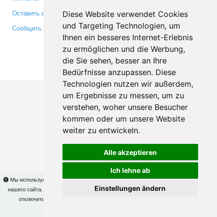
Оставить отзыв
Twitter
Diese Website verwendet Cookies
und Targeting Technologien, um
Сообщить об ошибке
YouTube
Ihnen ein besseres Internet-Erlebnis
Google+
zu ermöglichen und die Werbung,
die Sie sehen, besser an Ihre
Makis
© Copyright 2026
Bedürfnisse anzupassen. Diese
Technologien nutzen wir außerdem,
um Ergebnisse zu messen, um zu
verstehen, woher unsere Besucher
kommen oder um unsere Website
weiter zu entwickeln.
Alle akzeptieren
Ich lehne ab
Мы используем cookies для того, чтобы Вы могли использовать весь функционал
Einstellungen ändern
нашего сайта. На
этой странице
Вы сможете узнать подробности и, при желании,
отключить использование cookies. Продолжая пользоваться сайтом, Вы
подтверждаете свое согласие.
OK