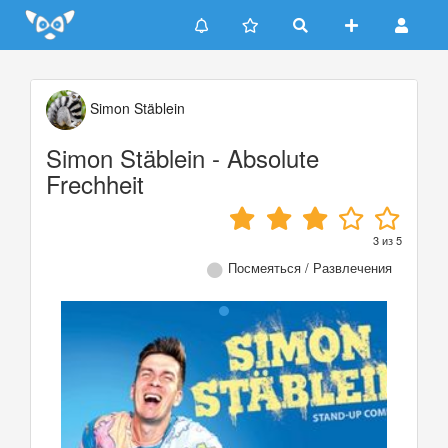
Update cookies preferences
Simon Stäblein
Simon Stäblein - Absolute
Frechheit
3
из
5
Посмеяться / Развлечения