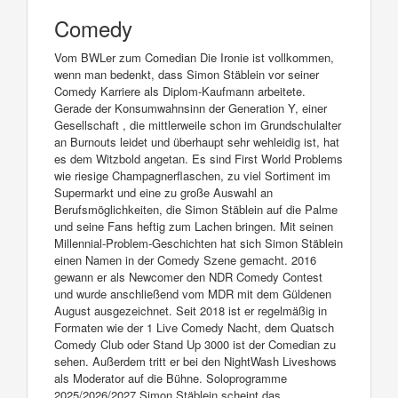
Comedy
Vom BWLer zum Comedian Die Ironie ist vollkommen,
wenn man bedenkt, dass Simon Stäblein vor seiner
Comedy Karriere als Diplom-Kaufmann arbeitete.
Gerade der Konsumwahnsinn der Generation Y, einer
Gesellschaft , die mittlerweile schon im Grundschulalter
an Burnouts leidet und überhaupt sehr wehleidig ist, hat
es dem Witzbold angetan. Es sind First World Problems
wie riesige Champagnerflaschen, zu viel Sortiment im
Supermarkt und eine zu große Auswahl an
Berufsmöglichkeiten, die Simon Stäblein auf die Palme
und seine Fans heftig zum Lachen bringen. Mit seinen
Millennial-Problem-Geschichten hat sich Simon Stäblein
einen Namen in der Comedy Szene gemacht. 2016
gewann er als Newcomer den NDR Comedy Contest
und wurde anschließend vom MDR mit dem Güldenen
August ausgezeichnet. Seit 2018 ist er regelmäßig in
Formaten wie der 1 Live Comedy Nacht, dem Quatsch
Comedy Club oder Stand Up 3000 ist der Comedian zu
sehen. Außerdem tritt er bei den NightWash Liveshows
als Moderator auf die Bühne. Soloprogramme
2025/2026/2027 Simon Stäblein scheint das