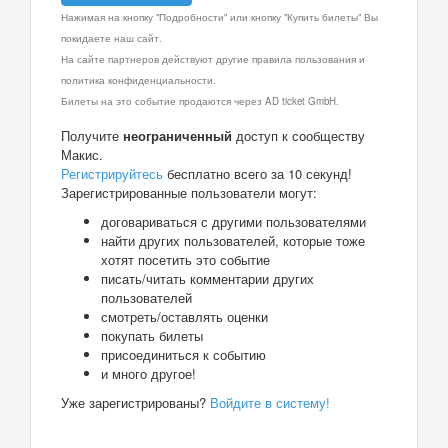
Нажимая на кнопку "Подробности" или кнопку "Купить билеты" Вы
покидаете наш сайт.
На сайте партнеров действуют другие правила пользования и
политика конфиденциальности.
Билеты на это событие продаются через AD ticket GmbH.
Получите
неограниченный
доступ к сообществу
Макис.
Регистрируйтесь
бесплатно всего за 10 секунд!
Зарегистрированные пользователи могут:
договариваться с другими пользователями
найти других пользователей, которые тоже
хотят посетить это событие
писать/читать комментарии других
пользователей
смотреть/оставлять оценки
покупать билеты
присоединиться к событию
и много другое!
Уже зарегистрированы?
Войдите в систему!