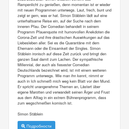
Rampenlicht zu genießen, denn momentan ist er wieder
mit neuen Programmen unterwegs. Laut, frech, bunt und
zeigt er gern, was er hat. Simon Stäblein lädt auf eine
unterhaltsame Reise ein, auf der Suche nach dem
inneren Pfau. Der Comedian behandelt in seinem
Programm Pfauenquote mit humorvollen Anekdoten die
Corona-Zeit und ihre drastischen Auswirkungen auf das
Liebesleben aller. Sei es die Quarantäne mit dem
Ehemann oder die Einsamkeit der Singles. Simon
Stäblein ironisch auf diese Zeit zurück und bringt den
ganzen Saal damit zum Lachen. Der sympathische
Millennial, der auch als fiesester Comedian
Deutschlands bezeichnet wird, ist mit einem weiteren
Programm unterwegs. Wie man ihn kennt, nimmt er
auch in Ich schmeiß mich weg kein Blatt vor den Mund.
Er spricht unangenehme Themen an, Lästert über
eigene Marotten und verwandelt seinen Ärger und Frust
aus dem Alltag in ein extrem Bühnenprogramm, dass
zum wegschmeißen komisch ist.
Simon Stäblein
Подробности