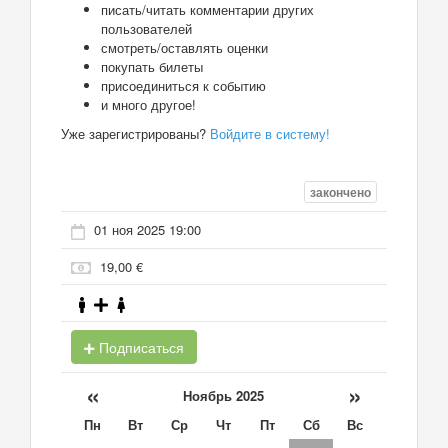
писать/читать комментарии других
пользователей
смотреть/оставлять оценки
покупать билеты
присоединиться к событию
и много другое!
Уже зарегистрированы?
Войдите в систему!
закончено
01 ноя 2025 19:00
19,00 €
Подписаться
«
»
Ноябрь 2025
Пн
Вт
Ср
Чт
Пт
Сб
Вс