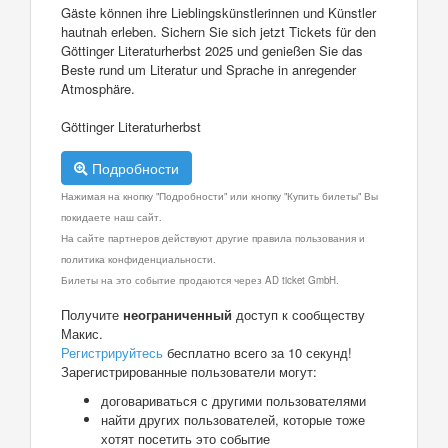
Gäste können ihre Lieblingskünstlerinnen und Künstler
hautnah erleben. Sichern Sie sich jetzt Tickets für den
Göttinger Literaturherbst 2025 und genießen Sie das
Beste rund um Literatur und Sprache in anregender
Atmosphäre.
Göttinger Literaturherbst
Подробности
Нажимая на кнопку "Подробности" или кнопку "Купить билеты" Вы
покидаете наш сайт.
На сайте партнеров действуют другие правила пользования и
политика конфиденциальности.
Билеты на это событие продаются через AD ticket GmbH.
Получите
неограниченный
доступ к сообществу
Макис.
Регистрируйтесь
бесплатно всего за 10 секунд!
Зарегистрированные пользователи могут:
договариваться с другими пользователями
найти других пользователей, которые тоже
хотят посетить это событие