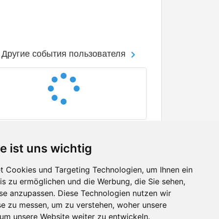
Другие события пользователя
e ist uns wichtig
 Cookies und Targeting Technologien, um Ihnen ein
nis zu ermöglichen und die Werbung, die Sie sehen,
Facebook
sse anzupassen. Diese Technologien nutzen wir
Twitter
e zu messen, um zu verstehen, woher unsere
YouTube
m unsere Website weiter zu entwickeln.