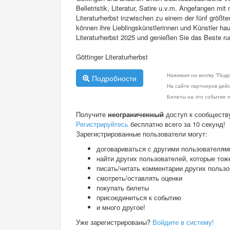
Belletristik, Literatur, Satire u.v.m. Angefangen mi
Literaturherbst inzwischen zu einem der fünf größte
können ihre Lieblingskünstlerinnen und Künstler hau
Literaturherbst 2025 und genießen Sie das Beste r
Göttinger Literaturherbst
Нажимая на кнопку "Подр
Подробности
На сайте партнеров дей
Билеты на это событие п
Получите
неограниченный
доступ к сообществ
Регистрируйтесь
бесплатно всего за 10 секунд!
Зарегистрированные пользователи могут:
договариваться с другими пользователям
найти других пользователей, которые тож
писать/читать комментарии других польз
смотреть/оставлять оценки
покупать билеты
присоединиться к событию
и много другое!
Уже зарегистрированы?
Войдите в систему!