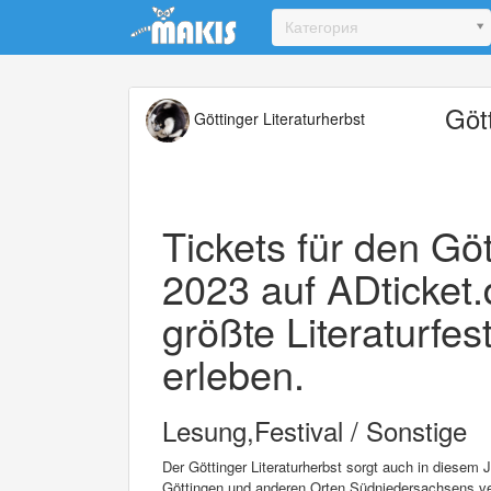
Update cookies preferences
Категория
Göt
Göttinger Literaturherbst
Tickets für den Göt
2023 auf ADticket.
größte Literaturfes
erleben.
Lesung,Festival / Sonstige
Der Göttinger Literaturherbst sorgt auch in diesem 
Göttingen und anderen Orten Südniedersachsens v