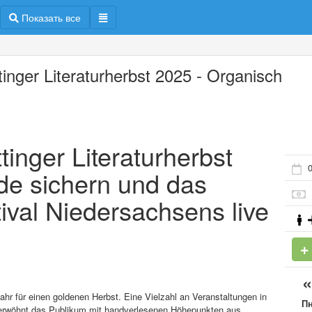
Показать все
tinger Literaturherbst 2025 - Organisch
tinger Literaturherbst
0
de sichern und das
tival Niedersachsens live
Jahr für einen goldenen Herbst. Eine Vielzahl an Veranstaltungen in
П
erwöhnt das Publikum mit handverlesenen Höhepunkten aus