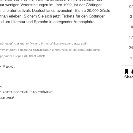
t nur wenigen Veranstaltungen im Jahr 1992, ist der Göttinger
2
n Literaturfestivals Deutschlands avanciert. Bis zu 20.000 Gäste
tnah erleben. Sichern Sie sich jetzt Tickets für den Göttinger
3
und um Literatur und Sprache in anregender Atmosphäre.
1
1
обности" или кнопку "Купить билеты" Вы покидаете наш сайт.
2
ствуют другие правила пользования и политика конфиденциальности.
родаются через AD ticket GmbH.
1
у Макис.
Shed
и
е хотят посетить это событие
ователей