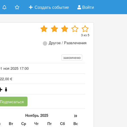
Создать событие
Войти
3
из
5
Другое / Развлечения
закончено
1 ноя 2025 17:00
22,00 €
Подписаться
«
»
Ноябрь 2025
н
Вт
Ср
Чт
Пт
Сб
Вс