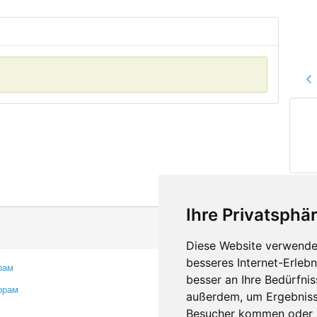
Ihre Privatsphär
Diese Website verwendet
besseres Internet-Erleb
рам
Контакты
besser an Ihre Bedürfni
орам
Оставить отзыв
außerdem, um Ergebniss
Сообщить об ошибке
Besucher kommen oder u