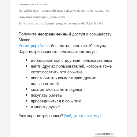
покидаете наш сайт.
На сайте партнеров действуют другие правила пользования и
политика конфиденциальности.
Билеты на это событие продаются через AD ticket GmbH.
Получите
неограниченный
доступ к сообществу
Макис.
Регистрируйтесь
бесплатно всего за 10 секунд!
Зарегистрированные пользователи могут:
договариваться с другими пользователями
найти других пользователей, которые тоже
хотят посетить это событие
писать/читать комментарии других
пользователей
смотреть/оставлять оценки
покупать билеты
присоединиться к событию
и много другое!
Уже зарегистрированы?
Войдите в систему!
закончено