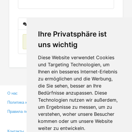
Сообщения
Ihre Privatsphäre ist
Нет данных
uns wichtig
Diese Website verwendet Cookies
und Targeting Technologien, um
Ihnen ein besseres Internet-Erlebnis
zu ermöglichen und die Werbung,
die Sie sehen, besser an Ihre
Bedürfnisse anzupassen. Diese
О нас
Партнерам
Technologien nutzen wir außerdem,
Политика конфиденциальности
Инвесторам
um Ergebnisse zu messen, um zu
Правила пользования
Пресса
verstehen, woher unsere Besucher
Медиа
kommen oder um unsere Website
weiter zu entwickeln.
Контакты
Facebook