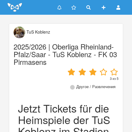
Update cookies preferences
TuS Koblenz
2025/2026 | Oberliga Rheinland-
Pfalz/Saar - TuS Koblenz - FK 03
Pirmasens
3
из
5
Другое / Развлечения
Jetzt Tickets für die
Heimspiele der TuS
Koblenz im Stadion