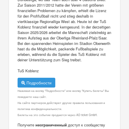
Zur Saison 2011/2012 hatte der Verein mit größeren
finanziellen Problemen zu kämpfen, erhielt die Lizenz
für den Profifußball nicht und stieg deshalb in
viertklassige Regionalliga West ab. Heute ist der TuS
Koblenz finanziell wieder kerngesund. In der derzeitigen
Saison 2025/2026 arbeitet die Mannschaft zielstrebig an
ihrem Aufstieg aus der Oberliga Rheinland-Pfalz/Saar.
Bei den spannenden Heimspielen im Stadion Oberwerth
hast du die Möglichkeit, packende Fußballspiele zu
erleben, während du die Spieler des TuS Koblenz mit
deiner Unterstützung zum Sieg treibst.
TuS Koblenz
Подробности
Нажимая на кнопку "Подробности" или кнопку "Купить билеты" Вы
покидаете наш сайт.
На сайте партнеров действуют другие правила пользования и
политика конфиденциальности.
Билеты на это событие продаются через AD ticket GmbH.
Получите
неограниченный
доступ к сообществу