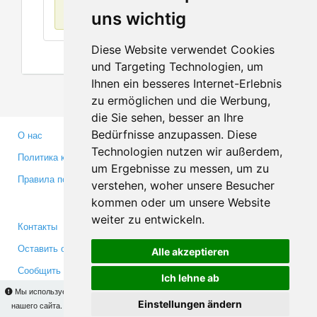
Нет данных
uns wichtig
Diese Website verwendet Cookies
und Targeting Technologien, um
Ihnen ein besseres Internet-Erlebnis
zu ermöglichen und die Werbung,
die Sie sehen, besser an Ihre
Bedürfnisse anzupassen. Diese
О нас
Партнерам
Technologien nutzen wir außerdem,
Политика конфиденциальности
Инвесторам
um Ergebnisse zu messen, um zu
Правила пользования
Пресса
verstehen, woher unsere Besucher
Медиа
kommen oder um unsere Website
weiter zu entwickeln.
Контакты
Facebook
Оставить отзыв
Twitter
Alle akzeptieren
Сообщить об ошибке
YouTube
Ich lehne ab
Google+
Мы используем cookies для того, чтобы Вы могли использовать весь функционал
Einstellungen ändern
нашего сайта. На
этой странице
Вы сможете узнать подробности и, при желании,