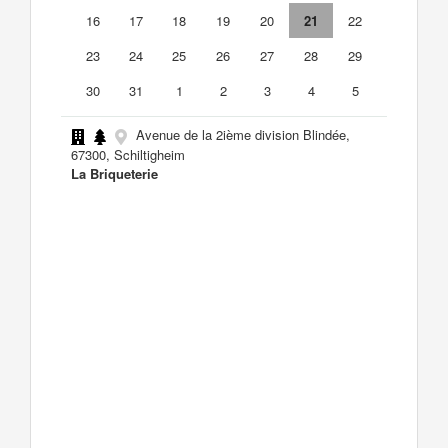
16
17
18
19
20
21
22
23
24
25
26
27
28
29
30
31
1
2
3
4
5
Avenue de la 2ième division Blindée,
67300, Schiltigheim
La Briqueterie