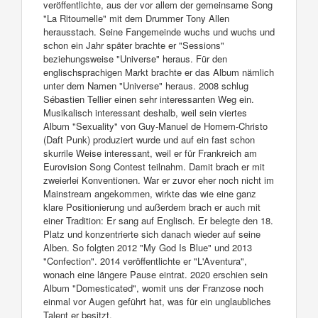
veröffentlichte, aus der vor allem der gemeinsame Song
"La Ritournelle" mit dem Drummer Tony Allen
herausstach. Seine Fangemeinde wuchs und wuchs und
schon ein Jahr später brachte er "Sessions"
beziehungsweise "Universe" heraus. Für den
englischsprachigen Markt brachte er das Album nämlich
unter dem Namen "Universe" heraus. 2008 schlug
Sébastien Tellier einen sehr interessanten Weg ein.
Musikalisch interessant deshalb, weil sein viertes
Album "Sexuality" von Guy-Manuel de Homem-Christo
(Daft Punk) produziert wurde und auf ein fast schon
skurrile Weise interessant, weil er für Frankreich am
Eurovision Song Contest teilnahm. Damit brach er mit
zweierlei Konventionen. War er zuvor eher noch nicht im
Mainstream angekommen, wirkte das wie eine ganz
klare Positionierung und außerdem brach er auch mit
einer Tradition: Er sang auf Englisch. Er belegte den 18.
Platz und konzentrierte sich danach wieder auf seine
Alben. So folgten 2012 "My God Is Blue" und 2013
"Confection". 2014 veröffentlichte er "L'Aventura",
wonach eine längere Pause eintrat. 2020 erschien sein
Album "Domesticated", womit uns der Franzose noch
einmal vor Augen geführt hat, was für ein unglaubliches
Talent er besitzt.