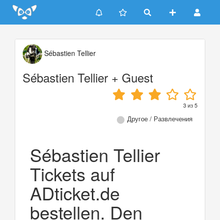
Update cookies preferences
Sébastien Tellier
Sébastien Tellier + Guest
3
из
5
Другое / Развлечения
Sébastien Tellier
Tickets auf
ADticket.de
bestellen. Den