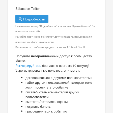
Sébastien Tellier
Подробности
Нажимая на кнопку "Подробности" или кнопку "Купить билеты" Вы
покидаете наш сайт.
На сайте партнеров действуют другие правила пользования и
политика конфиденциальности.
Билеты на это событие продаются через AD ticket GmbH.
Получите
неограниченный
доступ к сообществу
Макис.
Регистрируйтесь
бесплатно всего за 10 секунд!
Зарегистрированные пользователи могут:
договариваться с другими пользователями
найти других пользователей, которые тоже
хотят посетить это событие
писать/читать комментарии других
пользователей
смотреть/оставлять оценки
покупать билеты
присоединиться к событию