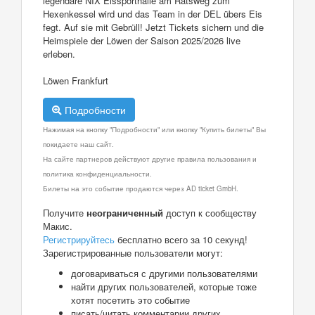
legendäre NIX Eissporthalle am Ratsweg zum
Hexenkessel wird und das Team in der DEL übers Eis
fegt. Auf sie mit Gebrüll! Jetzt Tickets sichern und die
Heimspiele der Löwen der Saison 2025/2026 live
erleben.
Löwen Frankfurt
Подробности
Нажимая на кнопку "Подробности" или кнопку "Купить билеты" Вы
покидаете наш сайт.
На сайте партнеров действуют другие правила пользования и
политика конфиденциальности.
Билеты на это событие продаются через AD ticket GmbH.
Получите
неограниченный
доступ к сообществу
Макис.
Регистрируйтесь
бесплатно всего за 10 секунд!
Зарегистрированные пользователи могут:
договариваться с другими пользователями
найти других пользователей, которые тоже
хотят посетить это событие
писать/читать комментарии других