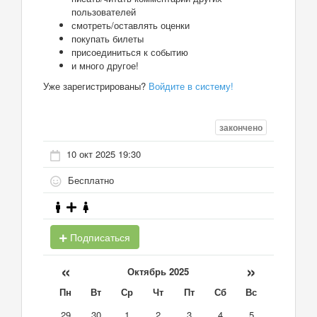
пользователей
смотреть/оставлять оценки
покупать билеты
присоединиться к событию
и много другое!
Уже зарегистрированы?
Войдите в систему!
закончено
10 окт 2025 19:30
Бесплатно
Подписаться
«
»
Октябрь 2025
Пн
Вт
Ср
Чт
Пт
Сб
Вс
29
30
1
2
3
4
5