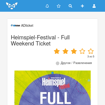
Update cookies preferences
ADticket
Heimspiel-Festival - Full
Weekend Ticket
3
из
5
Другое / Развлечения