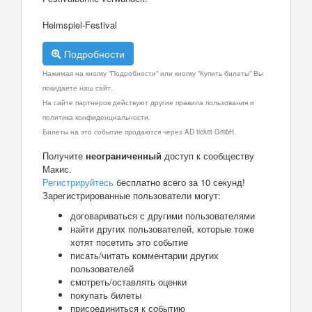
Heimspiel-Festival
Подробности
Нажимая на кнопку "Подробности" или кнопку "Купить билеты" Вы
покидаете наш сайт.
На сайте партнеров действуют другие правила пользования и
политика конфиденциальности.
Билеты на это событие продаются через AD ticket GmbH.
Получите
неограниченный
доступ к сообществу
Макис.
Регистрируйтесь
бесплатно всего за 10 секунд!
Зарегистрированные пользователи могут:
договариваться с другими пользователями
найти других пользователей, которые тоже
хотят посетить это событие
писать/читать комментарии других
пользователей
смотреть/оставлять оценки
покупать билеты
присоединиться к событию