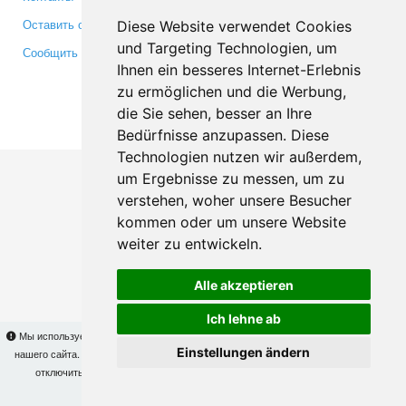
Оставить отзыв
Twitter
Diese Website verwendet Cookies
und Targeting Technologien, um
Сообщить об ошибке
YouTube
Ihnen ein besseres Internet-Erlebnis
Google+
zu ermöglichen und die Werbung,
die Sie sehen, besser an Ihre
Makis
© Copyright 2026
Bedürfnisse anzupassen. Diese
Technologien nutzen wir außerdem,
um Ergebnisse zu messen, um zu
verstehen, woher unsere Besucher
kommen oder um unsere Website
weiter zu entwickeln.
Alle akzeptieren
Ich lehne ab
Мы используем cookies для того, чтобы Вы могли использовать весь функционал
Einstellungen ändern
нашего сайта. На
этой странице
Вы сможете узнать подробности и, при желании,
отключить использование cookies. Продолжая пользоваться сайтом, Вы
подтверждаете свое согласие.
OK