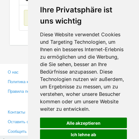
Ihre Privatsphäre ist
Нет данных
uns wichtig
Diese Website verwendet Cookies
und Targeting Technologien, um
Ihnen ein besseres Internet-Erlebnis
zu ermöglichen und die Werbung,
die Sie sehen, besser an Ihre
Bedürfnisse anzupassen. Diese
О нас
Партнерам
Technologien nutzen wir außerdem,
Политика конфиденциальности
Инвесторам
um Ergebnisse zu messen, um zu
Правила пользования
Пресса
verstehen, woher unsere Besucher
Медиа
kommen oder um unsere Website
weiter zu entwickeln.
Контакты
Facebook
Оставить отзыв
Twitter
Alle akzeptieren
Сообщить об ошибке
YouTube
Ich lehne ab