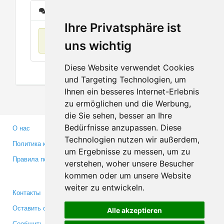
Сообщения
Ihre Privatsphäre ist
Нет данных
uns wichtig
Diese Website verwendet Cookies
und Targeting Technologien, um
Ihnen ein besseres Internet-Erlebnis
zu ermöglichen und die Werbung,
die Sie sehen, besser an Ihre
Bedürfnisse anzupassen. Diese
О нас
Партнерам
Technologien nutzen wir außerdem,
Политика конфиденциальности
Инвесторам
um Ergebnisse zu messen, um zu
Правила пользования
Пресса
verstehen, woher unsere Besucher
Медиа
kommen oder um unsere Website
weiter zu entwickeln.
Контакты
Facebook
Оставить отзыв
Twitter
Alle akzeptieren
Сообщить об ошибке
YouTube