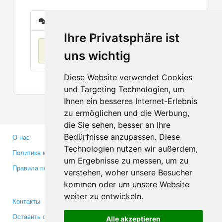
Сообщения
Ihre Privatsphäre ist
Нет данных
uns wichtig
Diese Website verwendet Cookies
und Targeting Technologien, um
Ihnen ein besseres Internet-Erlebnis
zu ermöglichen und die Werbung,
die Sie sehen, besser an Ihre
Bedürfnisse anzupassen. Diese
О нас
Партнерам
Technologien nutzen wir außerdem,
Политика конфиденциальности
Инвесторам
um Ergebnisse zu messen, um zu
Правила пользования
Пресса
verstehen, woher unsere Besucher
Медиа
kommen oder um unsere Website
weiter zu entwickeln.
Контакты
Facebook
Оставить отзыв
Twitter
Alle akzeptieren