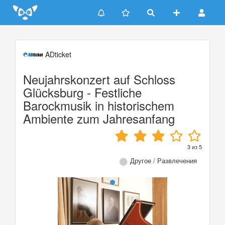
Update cookies preferences
ADticket
Neujahrskonzert auf Schloss
Glücksburg - Festliche
Barockmusik in historischem
Ambiente zum Jahresanfang
3
из
5
Другое / Развлечения