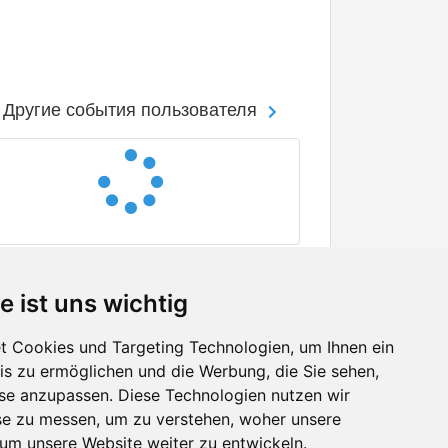
Другие события пользователя
e ist uns wichtig
 Cookies und Targeting Technologien, um Ihnen ein
nis zu ermöglichen und die Werbung, die Sie sehen,
Facebook
sse anzupassen. Diese Technologien nutzen wir
Twitter
e zu messen, um zu verstehen, woher unsere
YouTube
m unsere Website weiter zu entwickeln.