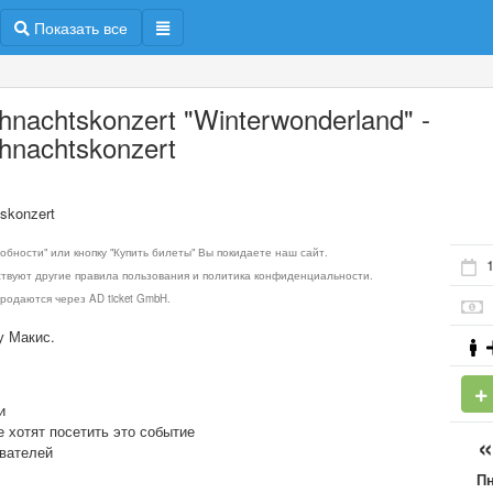
Показать все
hnachtskonzert "Winterwonderland" -
hnachtskonzert
skonzert
обности" или кнопку "Купить билеты" Вы покидаете наш сайт.
1
ствуют другие правила пользования и политика конфиденциальности.
родаются через AD ticket GmbH.
у Макис.
и
е хотят посетить это событие
ователей
П