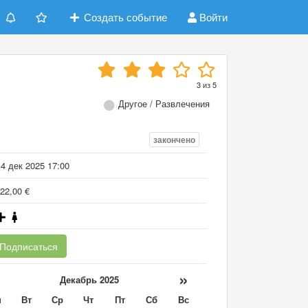
Создать событие
Войти
3
из
5
Другое / Развлечения
закончено
4 дек 2025 17:00
22,00 €
Подписаться
«
»
Декабрь 2025
н
Вт
Ср
Чт
Пт
Сб
Вс