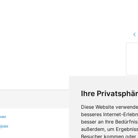
Ihre Privatsphär
Diese Website verwendet
besseres Internet-Erleb
рам
Контакты
besser an Ihre Bedürfni
орам
Оставить отзыв
außerdem, um Ergebniss
Сообщить об ошибке
Besucher kommen oder u