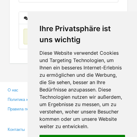
Сообщения
Ihre Privatsphäre ist
Нет данных
uns wichtig
Diese Website verwendet Cookies
und Targeting Technologien, um
Ihnen ein besseres Internet-Erlebnis
zu ermöglichen und die Werbung,
die Sie sehen, besser an Ihre
Bedürfnisse anzupassen. Diese
О нас
Партнерам
Technologien nutzen wir außerdem,
Политика конфиденциальности
Инвесторам
um Ergebnisse zu messen, um zu
Правила пользования
Пресса
verstehen, woher unsere Besucher
Медиа
kommen oder um unsere Website
weiter zu entwickeln.
Контакты
Facebook