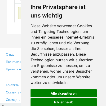
Ihre Privatsphäre ist
Нет данных
uns wichtig
Diese Website verwendet Cookies
und Targeting Technologien, um
Ihnen ein besseres Internet-Erlebnis
zu ermöglichen und die Werbung,
die Sie sehen, besser an Ihre
Bedürfnisse anzupassen. Diese
О нас
Партнерам
Technologien nutzen wir außerdem,
Политика конфиденциальности
Инвесторам
um Ergebnisse zu messen, um zu
Правила пользования
Пресса
verstehen, woher unsere Besucher
Медиа
kommen oder um unsere Website
weiter zu entwickeln.
Контакты
Facebook
Оставить отзыв
Twitter
Alle akzeptieren
Сообщить об ошибке
YouTube
Ich lehne ab