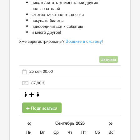
писать/читать комментарии других
пользователей
смотреть/оставлять оценки
покупать билеты
присоединиться к событию
и много другое!
Уже зарегистрированы?
Войдите в систему!
активно
25 сен 20:00
37,90 €
Подписаться
«
»
Сентябрь 2026
Пн
Вт
Ср
Чт
Пт
Сб
Вс