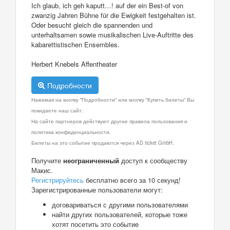
Ich glaub, ich geh kaputt…! auf der ein Best-of von
zwanzig Jahren Bühne für die Ewigkeit festgehalten ist.
Oder besucht gleich die spannenden und
unterhaltsamen sowie musikalischen Live-Auftritte des
kabarettistischen Ensembles.
Herbert Knebels Affentheater
Подробности
Нажимая на кнопку "Подробности" или кнопку "Купить билеты" Вы
покидаете наш сайт.
На сайте партнеров действуют другие правила пользования и
политика конфиденциальности.
Билеты на это событие продаются через AD ticket GmbH.
Получите
неограниченный
доступ к сообществу
Макис.
Регистрируйтесь
бесплатно всего за 10 секунд!
Зарегистрированные пользователи могут:
договариваться с другими пользователями
найти других пользователей, которые тоже
хотят посетить это событие