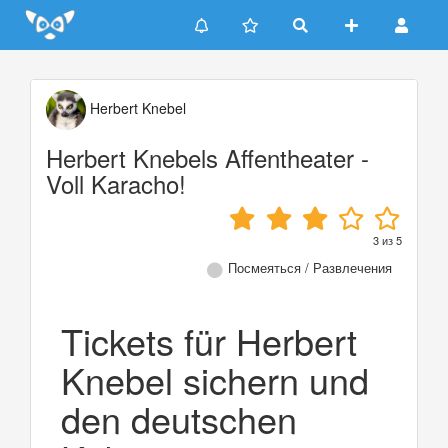
Update cookies preferences
Herbert Knebel
Herbert Knebels Affentheater -
Voll Karacho!
3
из
5
Посмеяться / Развлечения
Tickets für Herbert
Knebel sichern und
den deutschen