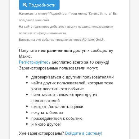
Подробности
Нажимая на кнопку "Подробности" или кнопку "Купить билеты" Вы
покидаете наш сайт.
На сайте партнеров действуют другие правила пользования и
политика конфиденциальности.
Билеты на это событие продаются через AD ticket GmbH.
Получите
неограниченный
доступ к сообществу
Макис.
Регистрируйтесь
бесплатно всего за 10 секунд!
Зарегистрированные пользователи могут:
договариваться с другими пользователями
найти других пользователей, которые тоже
хотят посетить это событие
писать/читать комментарии других
пользователей
смотреть/оставлять оценки
покупать билеты
присоединиться к событию
и много другое!
Уже зарегистрированы?
Войдите в систему!