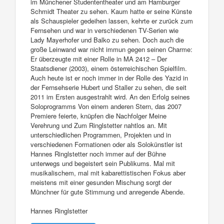
im Münchener Studententheater und am Hamburger
Schmidt Theater zu sehen. Kaum hatte er seine Künste
als Schauspieler gedeihen lassen, kehrte er zurück zum
Fernsehen und war in verschiedenen TV-Serien wie
Lady Mayerhofer und Balko zu sehen. Doch auch die
große Leinwand war nicht immun gegen seinen Charme:
Er überzeugte mit einer Rolle in MA 2412 – Der
Staatsdiener (2003), einem österreichischen Spielfilm.
Auch heute ist er noch immer in der Rolle des Yazid in
der Fernsehserie Hubert und Staller zu sehen, die seit
2011 im Ersten ausgestrahlt wird. An den Erfolg seines
Soloprogramms Von einem anderen Stern, das 2007
Premiere feierte, knüpfen die Nachfolger Meine
Verehrung und Zum Ringlstetter nahtlos an. Mit
unterschiedlichen Programmen, Projekten und in
verschiedenen Formationen oder als Solokünstler ist
Hannes Ringlstetter noch immer auf der Bühne
unterwegs und begeistert sein Publikums. Mal mit
musikalischem, mal mit kabarettistischen Fokus aber
meistens mit einer gesunden Mischung sorgt der
Münchner für gute Stimmung und anregende Abende.
Hannes Ringlstetter