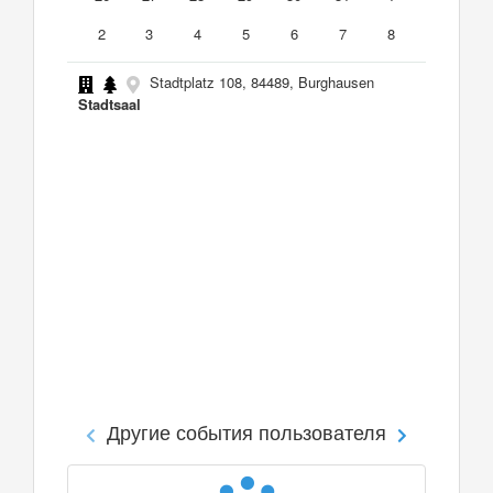
2
3
4
5
6
7
8
Stadtplatz 108, 84489, Burghausen
Stadtsaal
Другие события пользователя