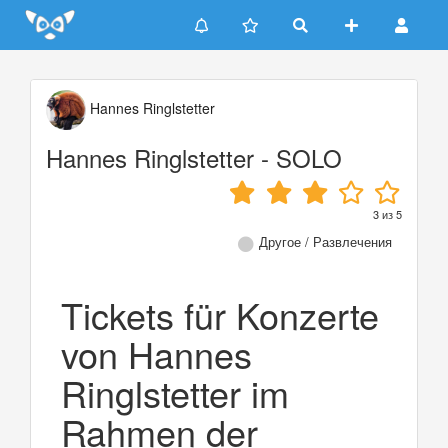
Update cookies preferences
Hannes Ringlstetter
Hannes Ringlstetter - SOLO
3
из
5
Другое / Развлечения
Tickets für Konzerte
von Hannes
Ringlstetter im
Rahmen der