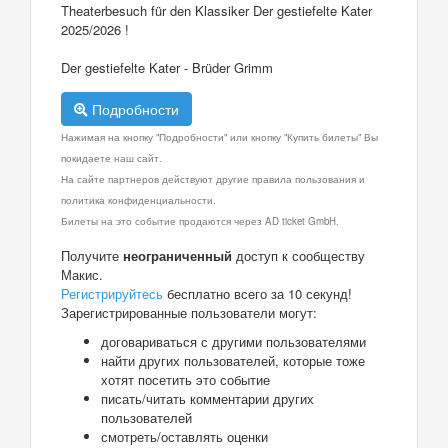
Theaterbesuch für den Klassiker Der gestiefelte Kater
2025/2026 !
Der gestiefelte Kater - Brüder Grimm
Подробности
Нажимая на кнопку "Подробности" или кнопку "Купить билеты" Вы
покидаете наш сайт.
На сайте партнеров действуют другие правила пользования и
политика конфиденциальности.
Билеты на это событие продаются через AD ticket GmbH.
Получите
неограниченный
доступ к сообществу
Макис.
Регистрируйтесь
бесплатно всего за 10 секунд!
Зарегистрированные пользователи могут:
договариваться с другими пользователями
найти других пользователей, которые тоже
хотят посетить это событие
писать/читать комментарии других
пользователей
смотреть/оставлять оценки