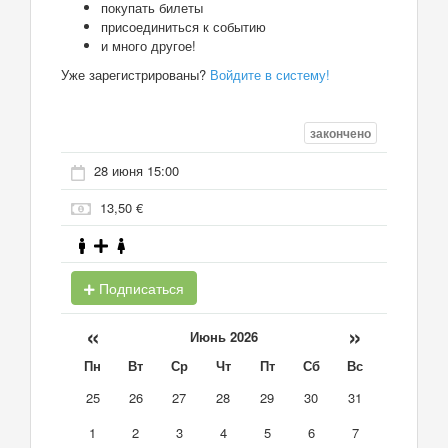
покупать билеты
присоединиться к событию
и много другое!
Уже зарегистрированы?
Войдите в систему!
закончено
28 июня 15:00
13,50 €
Подписаться
«
»
Июнь 2026
Пн
Вт
Ср
Чт
Пт
Сб
Вс
25
26
27
28
29
30
31
1
2
3
4
5
6
7