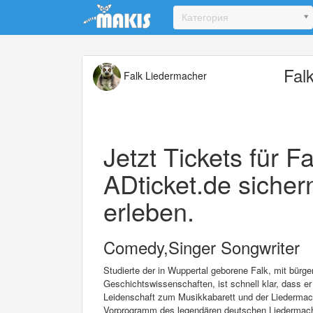
Update cookies preferences
Категория
Fal
Falk Liedermacher
Jetzt Tickets für 
ADticket.de sichern
erleben.
Comedy,Singer Songwriter
Studierte der in Wuppertal geborene Falk, mit bürg
Geschichtswissenschaften, ist schnell klar, dass er
Leidenschaft zum Musikkabarett und der Liedermache
Vorprogramm des legendären deutschen Liedermach