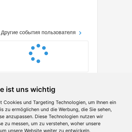
Другие события пользователя
e ist uns wichtig
 Cookies und Targeting Technologien, um Ihnen ein
nis zu ermöglichen und die Werbung, die Sie sehen,
Facebook
sse anzupassen. Diese Technologien nutzen wir
Twitter
e zu messen, um zu verstehen, woher unsere
YouTube
m unsere Website weiter zu entwickeln.