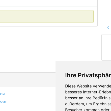
Ihre Privatsphär
Diese Website verwendet
besseres Internet-Erleb
рам
Контакты
besser an Ihre Bedürfni
орам
Оставить отзыв
außerdem, um Ergebniss
Сообщить об ошибке
Besucher kommen oder u