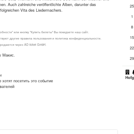
n. Auch zahlreiche veröffentlichte Alben, darunter das
2
folgreichen Vita des Liedermachers.
1
8
обности" или кнопку "Купить билеты" Вы покидаете наш сайт.
1
ствуют другие правила пользования и политика конфиденциальности.
родаются через AD ticket GmbH.
2
у Макис.
2
и
Hofg
е хотят посетить это событие
ователей