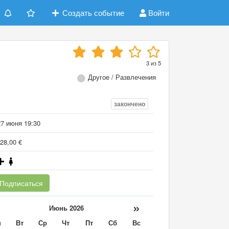
Создать событие
Войти
3
из
5
Другое / Развлечения
закончено
27 июня 19:30
28,00 €
Подписаться
«
»
Июнь 2026
н
Вт
Ср
Чт
Пт
Сб
Вс