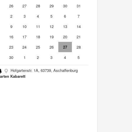
5
26
27
28
29
30
31
2
3
4
5
6
7
9
10
11
12
13
14
5
16
17
18
19
20
21
2
23
24
25
26
27
28
9
30
1
2
3
4
5
Hofgartenstr. 1A, 63739, Aschaffenburg
arten Kabarett