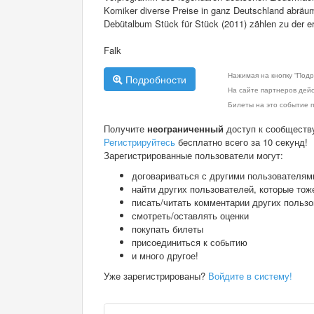
Komiker diverse Preise in ganz Deutschland abräume
Debütalbum Stück für Stück (2011) zählen zu der er
Falk
Нажимая на кнопку "Подр
Подробности
На сайте партнеров дей
Билеты на это событие п
Получите
неограниченный
доступ к сообществ
Регистрируйтесь
бесплатно всего за 10 секунд!
Зарегистрированные пользователи могут:
договариваться с другими пользователям
найти других пользователей, которые тож
писать/читать комментарии других польз
смотреть/оставлять оценки
покупать билеты
присоединиться к событию
и много другое!
Уже зарегистрированы?
Войдите в систему!