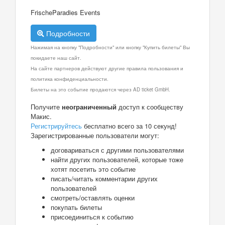
FrischeParadies Events
Подробности
Нажимая на кнопку "Подробности" или кнопку "Купить билеты" Вы
покидаете наш сайт.
На сайте партнеров действуют другие правила пользования и
политика конфиденциальности.
Билеты на это событие продаются через AD ticket GmbH.
Получите
неограниченный
доступ к сообществу
Макис.
Регистрируйтесь
бесплатно всего за 10 секунд!
Зарегистрированные пользователи могут:
договариваться с другими пользователями
найти других пользователей, которые тоже
хотят посетить это событие
писать/читать комментарии других
пользователей
смотреть/оставлять оценки
покупать билеты
присоединиться к событию