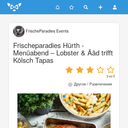
Update cookies preferences
FrischeParadies Events
Frischeparadies Hürth -
Menüabend – Lobster & Ääd trifft
Kölsch Tapas
3
из
5
Другое / Развлечения