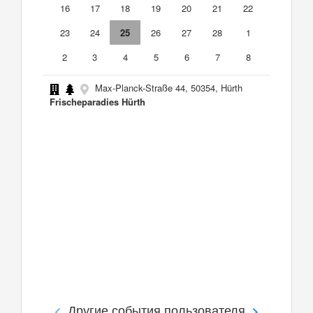
16
17
18
19
20
21
22
23
24
25
26
27
28
1
2
3
4
5
6
7
8
Max-Planck-Straße 44, 50354, Hürth
Frischeparadies Hürth
Другие события пользователя