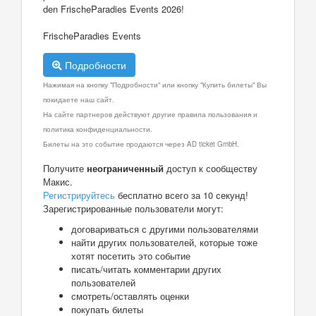
den FrischeParadies Events 2026!
FrischeParadies Events
Подробности
Нажимая на кнопку "Подробности" или кнопку "Купить билеты" Вы
покидаете наш сайт.
На сайте партнеров действуют другие правила пользования и
политика конфиденциальности.
Билеты на это событие продаются через AD ticket GmbH.
Получите
неограниченный
доступ к сообществу
Макис.
Регистрируйтесь
бесплатно всего за 10 секунд!
Зарегистрированные пользователи могут:
договариваться с другими пользователями
найти других пользователей, которые тоже
хотят посетить это событие
писать/читать комментарии других
пользователей
смотреть/оставлять оценки
покупать билеты