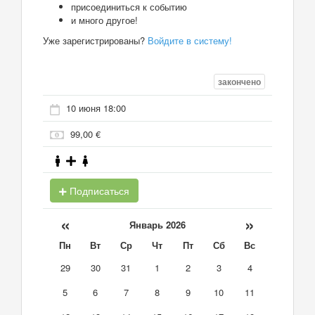
присоединиться к событию
и много другое!
Уже зарегистрированы?
Войдите в систему!
закончено
10 июня 18:00
99,00 €
Подписаться
«
»
Январь 2026
Пн
Вт
Ср
Чт
Пт
Сб
Вс
29
30
31
1
2
3
4
5
6
7
8
9
10
11