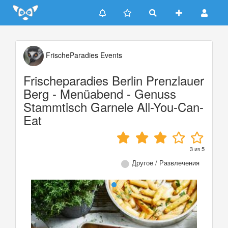
Update cookies preferences
FrischeParadies Events
Frischeparadies Berlin Prenzlauer
Berg - Menüabend - Genuss
Stammtisch Garnele All-You-Can-
Eat
3
из
5
Другое / Развлечения