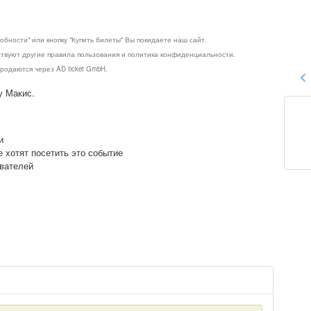
обности" или кнопку "Купить билеты" Вы покидаете наш сайт.
ствуют другие правила пользования и политика конфиденциальности.
родаются через AD ticket GmbH.
у Макис.
и
е хотят посетить это событие
ователей