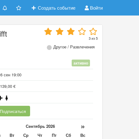
Создать событие
Войти
fft
3
из
5
Другое / Развлечения
активно
6 сен 19:00
139,00 €
Подписаться
«
»
Сентябрь 2026
н
Вт
Ср
Чт
Пт
Сб
Вс