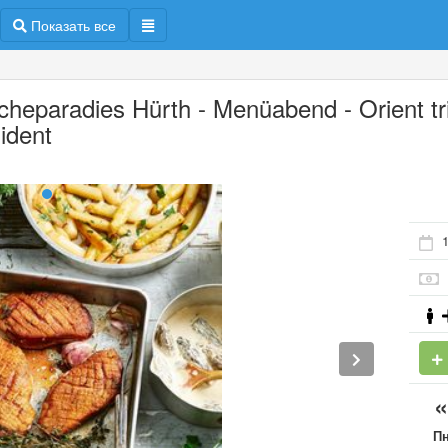
Показать все
scheparadies Hürth - Menüabend - Orient tri
ident
1
П