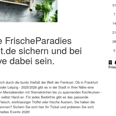
3
7
1
2
ie FrischeParadies
2
t.de sichern und bei
5
e dabei sein.
Fris
h durch die bunte Vielfalt der Welt der Feinkost. Ob in Frankfurt
der Leipzig - 2025/2026 gibt es in der Stadt in Ihrer Nähe eine
Von Menüabenden mit Sterneköchen bis zu spannenden Kochkursen -
 selbst Hand an. Für jedes Bedürfnis gibt es das passende
sch, erstklassiger Trüffel oder frische Austern, Sie haben die
men? Sichern Sie sich hier Ihr Ticket und probieren Sie sich
aradies Events 2026!