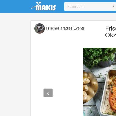
Update cookies preferences
Категория
Fri
FrischeParadies Events
Okz