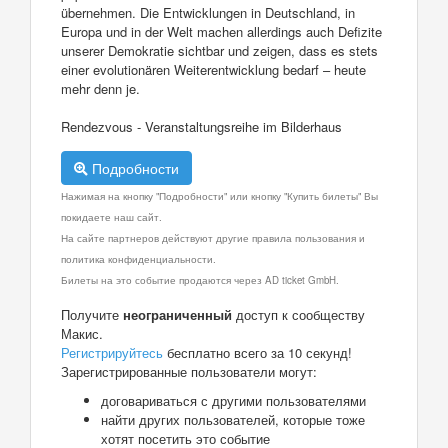
übernehmen. Die Entwicklungen in Deutschland, in
Europa und in der Welt machen allerdings auch Defizite
unserer Demokratie sichtbar und zeigen, dass es stets
einer evolutionären Weiterentwicklung bedarf – heute
mehr denn je.
Rendezvous - Veranstaltungsreihe im Bilderhaus
Подробности
Нажимая на кнопку "Подробности" или кнопку "Купить билеты" Вы
покидаете наш сайт.
На сайте партнеров действуют другие правила пользования и
политика конфиденциальности.
Билеты на это событие продаются через AD ticket GmbH.
Получите
неограниченный
доступ к сообществу
Макис.
Регистрируйтесь
бесплатно всего за 10 секунд!
Зарегистрированные пользователи могут:
договариваться с другими пользователями
найти других пользователей, которые тоже
хотят посетить это событие