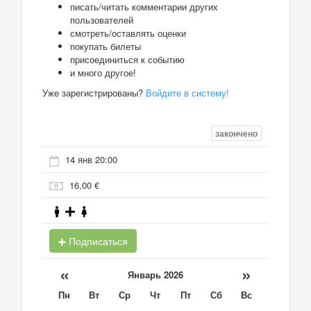
писать/читать комментарии других
пользователей
смотреть/оставлять оценки
покупать билеты
присоединиться к событию
и много другое!
Уже зарегистрированы?
Войдите в систему!
закончено
14 янв 20:00
16,00 €
Подписаться
«
»
Январь 2026
Пн
Вт
Ср
Чт
Пт
Сб
Вс