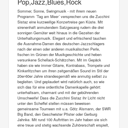
Pop,Jazz,Blues,Rock
Sommer, Sonne, Swingmusik - mit ihrem neuen
Programm ´Tag am Meer´ versprechen uns die Zucchini
Sistaz eine kurzweilige Konzertreise gen Küste. Mit
sirenenhaft anmutendem Satzgesang rudern die drei
sonnigen Gemüter weit hinaus in die Gezeiten der
Unterhaltungsmusik. Elegant und erfrischend tauchen
die Ausnahme-Damen des deutschen Jazzschlagers
nach der einen oder anderen musikalischen Perle,
fischen im Grünen der Musikgeschichte und heben
versunkene Schellack-Schätzchen. Mit im Gepäck
haben sie wie immer Gitarre, Kontrabass, Trompete und
Kinkerlitzchen um ihren zeitgemäßen Sound im Stil der
20er-60er Jahre strandesgemäß wie anmutig selbst zu
begleiten. Und geplaudert wird natürlich auch, so wie
sich das für eine ordentliche Damenkapelle gehört:
unterhaltsam, charmant und mit der gebührenden
Umschweife! Dass die Zucchini Sistaz ihr Licht nicht
unter den Scheffel stellen müssen beweisen
gemeinsame Tourneen mit u.a. Götz Alsmann, der SWR
Big Band, den Geschwister Pfister oder Gerburg
Jahnke. Mit rund 100 Auftritten im Jahr haben sie sich
eine treue und stetig wachsende Zuhörerschaft erspielt,