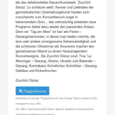
die das detailverliebte Gesamtkunstwerk ´Zucchini
Sistaz´ zu schätzen weiß. Kenner und Liebhaber der
gemüsikalischen Unterhaltungskunst kleiden sich
mancherorts zum Konzertbesuch sogar in
bekennendem Grün... das sehnsüchtig erwartete neue
Programm bietet dazu wieder den passenden Anlass.
Denn ein ´Tag am Meer´ ist fast wie Ferien –
Gesangsharmonien, in denen man baden möchte, die
eine oder andere unvergessene Sehenswürdigkeit und
die schönsten Ohrwürmer als Souvenirs machen den
gemeinsamen Abend zu einem herausragendem
Konzertereignis. Die Zucchini Sistaz sind: Tina ´La´
Werzinger – Gesang, Gitarre, Ukulele Jule Balandat –
Gesang, Kontrabass Schnittchen Schnittker – Gesang,
Gebläse und Kinkerlitzchen
Zucchini Sistaz
Подробности
Нажимая на кнопку "Подробности" или кнопку "Купить билеты" Вы
покидаете наш сайт.
На сайте партнеров действуют другие правила пользования и
политика конфиденциальности.