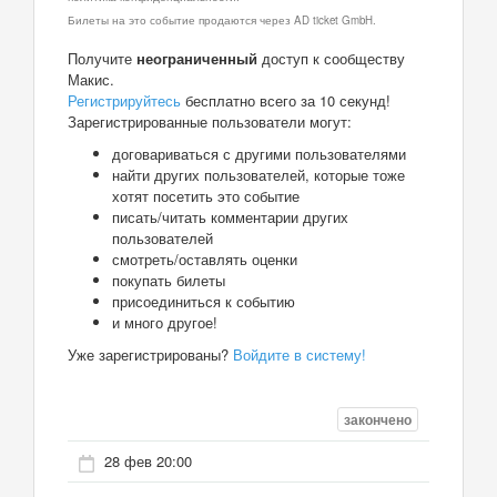
Билеты на это событие продаются через AD ticket GmbH.
Получите
неограниченный
доступ к сообществу
Макис.
Регистрируйтесь
бесплатно всего за 10 секунд!
Зарегистрированные пользователи могут:
договариваться с другими пользователями
найти других пользователей, которые тоже
хотят посетить это событие
писать/читать комментарии других
пользователей
смотреть/оставлять оценки
покупать билеты
присоединиться к событию
и много другое!
Уже зарегистрированы?
Войдите в систему!
закончено
28 фев 20:00