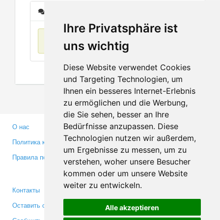
Сообщения
Ihre Privatsphäre ist
Нет данных
uns wichtig
Diese Website verwendet Cookies
und Targeting Technologien, um
Ihnen ein besseres Internet-Erlebnis
zu ermöglichen und die Werbung,
die Sie sehen, besser an Ihre
Bedürfnisse anzupassen. Diese
О нас
Партнерам
Technologien nutzen wir außerdem,
Политика конфиденциальности
Инвесторам
um Ergebnisse zu messen, um zu
Правила пользования
Пресса
verstehen, woher unsere Besucher
Медиа
kommen oder um unsere Website
weiter zu entwickeln.
Контакты
Facebook
Оставить отзыв
Twitter
Alle akzeptieren