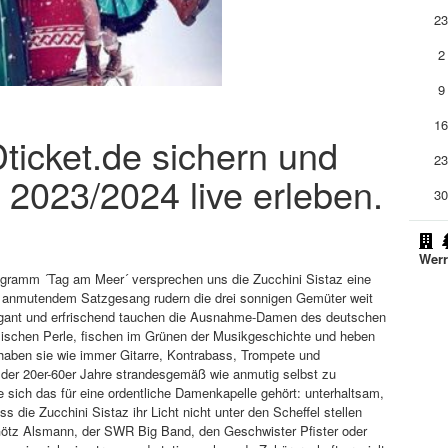
2
2
9
1
Dticket.de sichern und
2
z 2023/2024 live erleben.
3
Werr
gramm ´Tag am Meer´ versprechen uns die Zucchini Sistaz eine
ft anmutendem Satzgesang rudern die drei sonnigen Gemüter weit
legant und erfrischend tauchen die Ausnahme-Damen des deutschen
lischen Perle, fischen im Grünen der Musikgeschichte und heben
aben sie wie immer Gitarre, Kontrabass, Trompete und
 der 20er-60er Jahre strandesgemäß wie anmutig selbst zu
ie sich das für eine ordentliche Damenkapelle gehört: unterhaltsam,
die Zucchini Sistaz ihr Licht nicht unter den Scheffel stellen
tz Alsmann, der SWR Big Band, den Geschwister Pfister oder