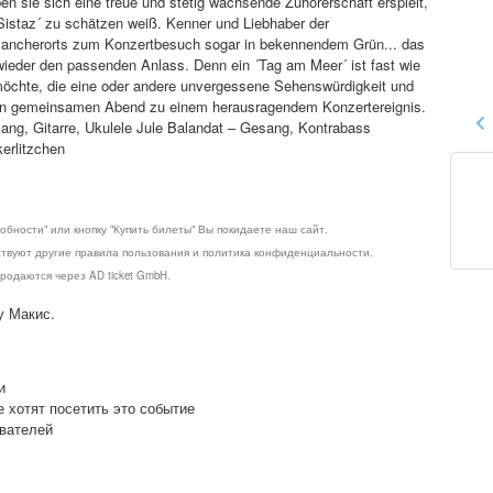
en sie sich eine treue und stetig wachsende Zuhörerschaft erspielt,
Sistaz´ zu schätzen weiß. Kenner und Liebhaber der
mancherorts zum Konzertbesuch sogar in bekennendem Grün... das
ieder den passenden Anlass. Denn ein ´Tag am Meer´ ist fast wie
öchte, die eine oder andere unvergessene Sehenswürdigkeit und
en gemeinsamen Abend zu einem herausragendem Konzertereignis.
sang, Gitarre, Ukulele Jule Balandat – Gesang, Kontrabass
erlitzchen
обности" или кнопку "Купить билеты" Вы покидаете наш сайт.
ствуют другие правила пользования и политика конфиденциальности.
родаются через AD ticket GmbH.
у Макис.
и
е хотят посетить это событие
ователей