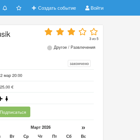
Создать событие
Войти
sik
3
из
5
Другое / Развлечения
закончено
12 мар 20:00
25,00 €
Подписаться
«
»
Март 2026
н
Вт
Ср
Чт
Пт
Сб
Вс