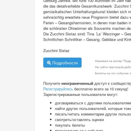
Gerburg Jahnke. Mit rund 100 Auftritten im Jahr hab
die das detailverliebte Gesamtkunstwerk ´Zucchini 
gemüsikalischen Unterhaltungskunst kleiden sich 
sehnsüchtig erwartete neue Programm bietet dazu w
Ferien – Gesangsharmonien, in denen man baden m
die schönsten Ohrwürmer als Souvenirs machen d
Die Zucchini Sistaz sind: Tina ´La´ Werzinger – Ge
Schnittchen Schnittker – Gesang, Gebläse und Kink
Zucchini Sistaz
Нажимая на кнопку "Подр
Подробности
На сайте партнеров дей
Билеты на это событие п
Получите
неограниченный
доступ к сообществ
Регистрируйтесь
бесплатно всего за 10 секунд!
Зарегистрированные пользователи могут:
договариваться с другими пользователям
найти других пользователей, которые тож
писать/читать комментарии других польз
смотреть/оставлять оценки
покупать билеты
присоединиться к событию