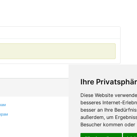
Ihre Privatsphär
Diese Website verwendet
besseres Internet-Erleb
рам
Контакты
besser an Ihre Bedürfni
орам
Оставить отзыв
außerdem, um Ergebniss
Сообщить об ошибке
Besucher kommen oder u