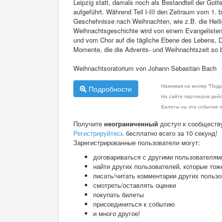
Leipzig statt, damals noch als Bestandteil der Gotte
aufgeführt. Während Teil I-III den Zeitraum vom 1. 
Geschehnisse nach Weihnachten, wie z.B. die Heilig
Weihnachtsgeschichte wird von einem Evangelisten e
und vom Chor auf die tägliche Ebene des Lebens, D
Momente, die die Advents- und Weihnachtszeit so 
Weihnachtsoratorium von Johann Sebastian Bach
Нажимая на кнопку "Подр
Подробности
На сайте партнеров дей
Билеты на это событие п
Получите
неограниченный
доступ к сообществ
Регистрируйтесь
бесплатно всего за 10 секунд!
Зарегистрированные пользователи могут:
договариваться с другими пользователям
найти других пользователей, которые тож
писать/читать комментарии других польз
смотреть/оставлять оценки
покупать билеты
присоединиться к событию
и много другое!