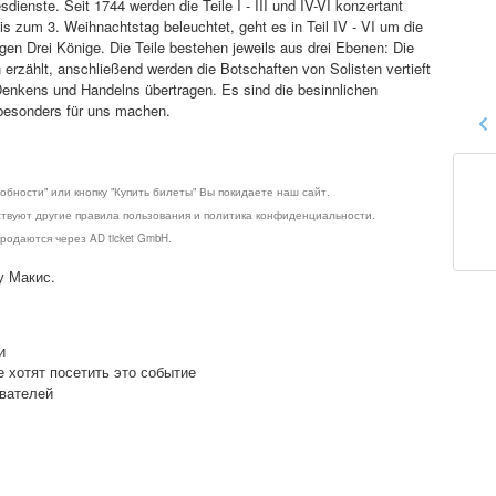
sdienste. Seit 1744 werden die Teile I - III und IV-VI konzertant
bis zum 3. Weihnachtstag beleuchtet, geht es in Teil IV - VI um die
en Drei Könige. Die Teile bestehen jeweils aus drei Ebenen: Die
rzählt, anschließend werden die Botschaften von Solisten vertieft
enkens und Handelns übertragen. Es sind die besinnlichen
besonders für uns machen.
обности" или кнопку "Купить билеты" Вы покидаете наш сайт.
ствуют другие правила пользования и политика конфиденциальности.
родаются через AD ticket GmbH.
у Макис.
и
е хотят посетить это событие
ователей