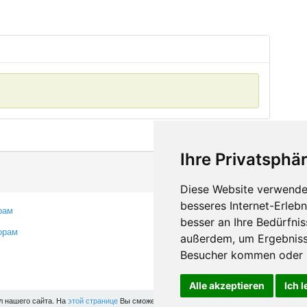
Ihre Privatsphär
Diese Website verwendet
besseres Internet-Erleb
рам
Контакты
besser an Ihre Bedürfni
орам
Оставить отзыв
außerdem, um Ergebniss
Сообщить об ошибке
Besucher kommen oder u
Alle akzeptieren
Ich 
л нашего сайта. На
этой странице
Вы сможете узнать подробности и, при желании, отк