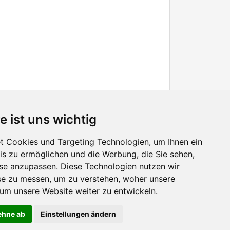
e ist uns wichtig
 Cookies und Targeting Technologien, um Ihnen ein
nis zu ermöglichen und die Werbung, die Sie sehen,
Facebook
sse anzupassen. Diese Technologien nutzen wir
Twitter
e zu messen, um zu verstehen, woher unsere
YouTube
m unsere Website weiter zu entwickeln.
Google+
lehne ab
Einstellungen ändern
лючить использование cookies. Продолжая пользоваться сайтом, Вы подтверждаете