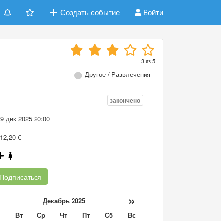
Создать событие
Войти
3
из
5
Другое / Развлечения
закончено
9 дек 2025 20:00
12,20 €
Подписаться
«
»
Декабрь 2025
н
Вт
Ср
Чт
Пт
Сб
Вс