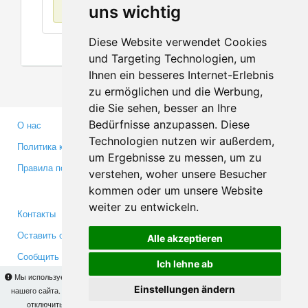
Нет данных
uns wichtig
Diese Website verwendet Cookies
und Targeting Technologien, um
Ihnen ein besseres Internet-Erlebnis
zu ermöglichen und die Werbung,
die Sie sehen, besser an Ihre
Bedürfnisse anzupassen. Diese
О нас
Партнерам
Technologien nutzen wir außerdem,
Политика конфиденциальности
Инвесторам
um Ergebnisse zu messen, um zu
Правила пользования
Пресса
verstehen, woher unsere Besucher
Медиа
kommen oder um unsere Website
weiter zu entwickeln.
Контакты
Facebook
Оставить отзыв
Twitter
Alle akzeptieren
Сообщить об ошибке
YouTube
Ich lehne ab
Google+
Мы используем cookies для того, чтобы Вы могли использовать весь функционал
Einstellungen ändern
нашего сайта. На
этой странице
Вы сможете узнать подробности и, при желании,
отключить использование cookies. Продолжая пользоваться сайтом, Вы