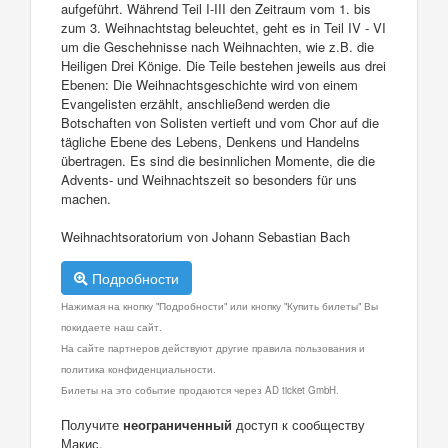
aufgeführt. Während Teil I-III den Zeitraum vom 1. bis
zum 3. Weihnachtstag beleuchtet, geht es in Teil IV - VI
um die Geschehnisse nach Weihnachten, wie z.B. die
Heiligen Drei Könige. Die Teile bestehen jeweils aus drei
Ebenen: Die Weihnachtsgeschichte wird von einem
Evangelisten erzählt, anschließend werden die
Botschaften von Solisten vertieft und vom Chor auf die
tägliche Ebene des Lebens, Denkens und Handelns
übertragen. Es sind die besinnlichen Momente, die die
Advents- und Weihnachtszeit so besonders für uns
machen.
Weihnachtsoratorium von Johann Sebastian Bach
Подробности
Нажимая на кнопку "Подробности" или кнопку "Купить билеты" Вы
покидаете наш сайт.
На сайте партнеров действуют другие правила пользования и
политика конфиденциальности.
Билеты на это событие продаются через AD ticket GmbH.
Получите
неограниченный
доступ к сообществу
Макис.