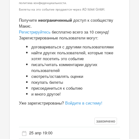
политика конфиденциальности.
Билеты на это событие продаются через AD ticket GmbH.
Получите
неограниченный
доступ к сообществу
Макис.
Регистрируйтесь
бесплатно всего за 10 секунд!
Зарегистрированные пользователи могут:
договариваться с другими пользователями
найти других пользователей, которые тоже
хотят посетить это событие
писать/читать комментарии других
пользователей
смотреть/оставлять оценки
покупать билеты
присоединиться к событию
и много другое!
Уже зарегистрированы?
Войдите в систему!
закончено
25 апр 19:00