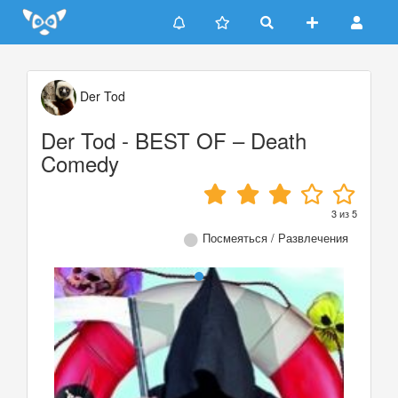
Update cookies preferences
Der Tod
Der Tod - BEST OF – Death
Comedy
3
из
5
Посмеяться / Развлечения