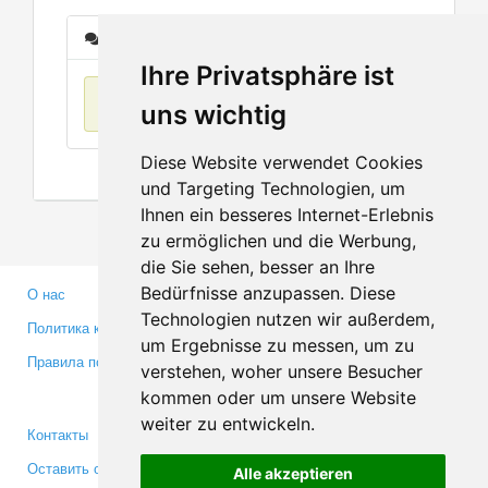
Сообщения
Ihre Privatsphäre ist
Нет данных
uns wichtig
Diese Website verwendet Cookies
und Targeting Technologien, um
Ihnen ein besseres Internet-Erlebnis
zu ermöglichen und die Werbung,
die Sie sehen, besser an Ihre
Bedürfnisse anzupassen. Diese
О нас
Партнерам
Technologien nutzen wir außerdem,
Политика конфиденциальности
Инвесторам
um Ergebnisse zu messen, um zu
Правила пользования
Пресса
verstehen, woher unsere Besucher
Медиа
kommen oder um unsere Website
weiter zu entwickeln.
Контакты
Facebook
Оставить отзыв
Twitter
Alle akzeptieren