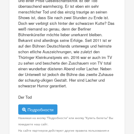
und einer Prise Gesellschaftskritik ist der Tod
überraschend warmherzig. Er ist eben ein sehr
menschlicher Tod und das einzig traurige an seinen
Shows ist, dass Sie nach zwei Stunden zu Ende ist.
Doch wer verbirgt sich hinter der schwarzen Kutte? Das
weiß niemand so genau, denn der Berliner
Bühnenkünstler möchte lieber unerkannt bleiben.
Bekannt sind allerdings seine Erfolge. Seit 2011 ist er
auf den Bühnen Deutschlands unterwegs und heimste
schon etliche Auszeichnungen, wie zuletzt den
Thüringer Kleinkunstpreis ein. 2016 war er auch im TV
zu sehen und bescherte den Zuschauern von TV total
einen wunderbar düsteren Abend voller Lacher. Neben
der Unterwelt ist jedoch die Bühne das zweite Zuhause
der schaurig-ulkigen Gestalt. Hier sind Lacher und
schwarzer Humor garantiert.
Der Tod
Подробности
Нажимая на кнопку "Подробности" или кнопку "Купить билеты" Вы
покидаете наш сайт.
На сайте партнеров действуют другие правила пользования и