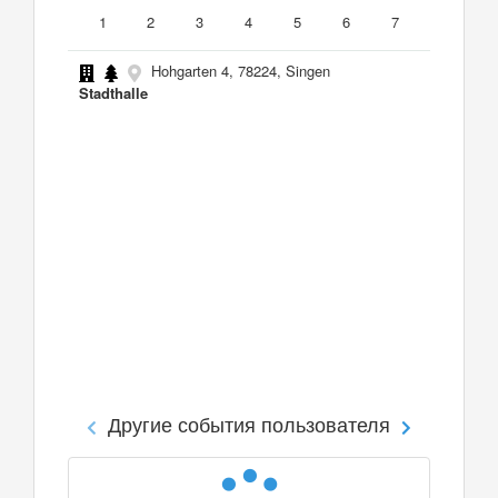
1
2
3
4
5
6
7
Hohgarten 4, 78224, Singen
Stadthalle
Другие события пользователя