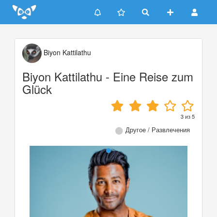
Update cookies preferences
Biyon Kattilathu
Biyon Kattilathu - Eine Reise zum
Glück
3
из
5
Другое / Развлечения