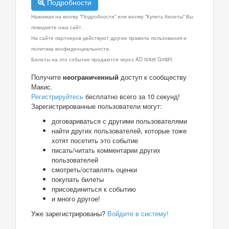
Подробности
Нажимая на кнопку "Подробности" или кнопку "Купить билеты" Вы
покидаете наш сайт.
На сайте партнеров действуют другие правила пользования и
политика конфиденциальности.
Билеты на это событие продаются через AD ticket GmbH.
Получите
неограниченный
доступ к сообществу
Макис.
Регистрируйтесь
бесплатно всего за 10 секунд!
Зарегистрированные пользователи могут:
договариваться с другими пользователями
найти других пользователей, которые тоже
хотят посетить это событие
писать/читать комментарии других
пользователей
смотреть/оставлять оценки
покупать билеты
присоединиться к событию
и много другое!
Уже зарегистрированы?
Войдите в систему!