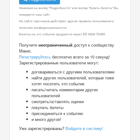
Нажимая на кнопку "Подробности" или кнопку "Купить билеты" Вы
покидаете наш сайт.
На сайте партнеров действуют другие правила пользования и
политика конфиденциальности.
Билеты на это событие продаются через AD ticket GmbH.
Получите
неограниченный
доступ к сообществу
Макис.
Регистрируйтесь
бесплатно всего за 10 секунд!
Зарегистрированные пользователи могут:
договариваться с другими пользователями
найти других пользователей, которые тоже
хотят посетить это событие
писать/читать комментарии других
пользователей
смотреть/оставлять оценки
покупать билеты
присоединиться к событию
и много другое!
Уже зарегистрированы?
Войдите в систему!