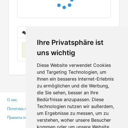
Сообщения
Ihre Privatsphäre ist
Нет данных
uns wichtig
Diese Website verwendet Cookies
und Targeting Technologien, um
Ihnen ein besseres Internet-Erlebnis
zu ermöglichen und die Werbung,
die Sie sehen, besser an Ihre
Bedürfnisse anzupassen. Diese
О нас
Партнерам
Technologien nutzen wir außerdem,
Политика конфиденциальности
Инвесторам
um Ergebnisse zu messen, um zu
Правила пользования
Пресса
verstehen, woher unsere Besucher
Медиа
kommen oder um unsere Website