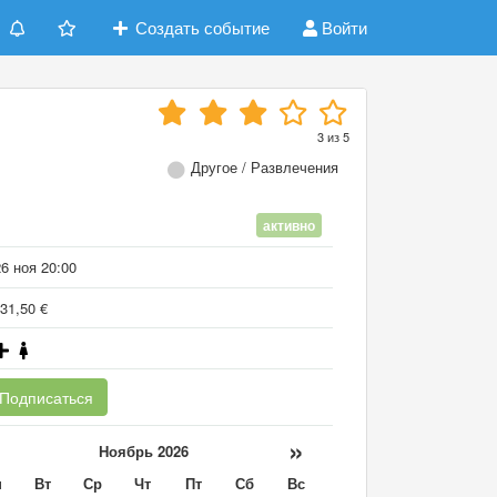
Создать событие
Войти
3
из
5
Другое / Развлечения
активно
6 ноя 20:00
31,50 €
Подписаться
«
»
Ноябрь 2026
н
Вт
Ср
Чт
Пт
Сб
Вс