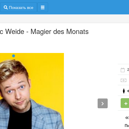
Показать все
c Weide - Magier des Monats
2
П