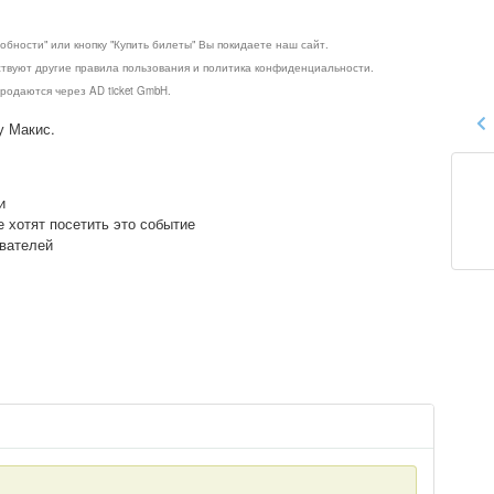
обности" или кнопку "Купить билеты" Вы покидаете наш сайт.
ствуют другие правила пользования и политика конфиденциальности.
родаются через AD ticket GmbH.
у Макис.
и
е хотят посетить это событие
ователей