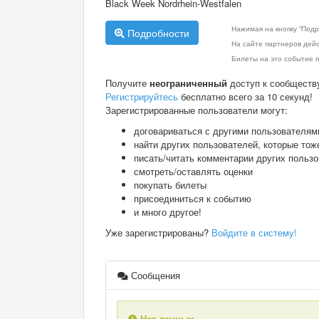
Black Week Nordrhein-Westfalen
Нажимая на кнопку "Подр
Подробности
На сайте партнеров дей
Билеты на это событие п
Получите
неограниченный
доступ к сообществ
Регистрируйтесь
бесплатно всего за 10 секунд!
Зарегистрированные пользователи могут:
договариваться с другими пользователям
найти других пользователей, которые тож
писать/читать комментарии других польз
смотреть/оставлять оценки
покупать билеты
присоединиться к событию
и много другое!
Уже зарегистрированы?
Войдите в систему!
Сообщения
Нет данных