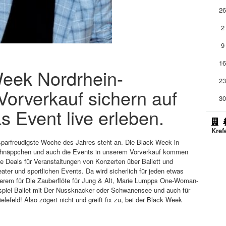
2
2
9
1
Week Nordrhein-
2
 Vorverkauf sichern auf
3
s Event live erleben.
Kref
 sparfreudigste Woche des Jahres steht an. Die Black Week in
Schnäppchen und auch die Events in unserem Vorverkauf kommen
ene Deals für Veranstaltungen von Konzerten über Ballett und
er und sportlichen Events. Da wird sicherlich für jeden etwas
nderem für Die Zauberflöte für Jung & Alt, Marie Lumpps One-Woman-
iel Ballet mit Der Nussknacker oder Schwanensee und auch für
lefeld! Also zögert nicht und greift fix zu, bei der Black Week