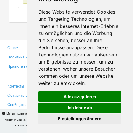
Diese Website verwendet Cookies
und Targeting Technologien, um
Ihnen ein besseres Internet-Erlebnis
zu ermöglichen und die Werbung,
die Sie sehen, besser an Ihre
Bedürfnisse anzupassen. Diese
О нас
Партнерам
Technologien nutzen wir außerdem,
Политика конфиденциальности
Инвесторам
um Ergebnisse zu messen, um zu
Правила пользования
Пресса
verstehen, woher unsere Besucher
Медиа
kommen oder um unsere Website
weiter zu entwickeln.
Контакты
Facebook
Оставить отзыв
Twitter
Alle akzeptieren
Сообщить об ошибке
YouTube
Ich lehne ab
Google+
Мы используем cookies для того, чтобы Вы могли использовать весь функционал
Einstellungen ändern
нашего сайта. На
этой странице
Вы сможете узнать подробности и, при желании,
отключить использование cookies. Продолжая пользоваться сайтом, Вы
Makis
© Copyright 2026
подтверждаете свое согласие.
OK