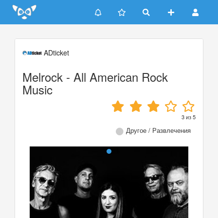
Update cookies preferences
ADticket
Melrock - All American Rock
Music
3
из
5
Другое / Развлечения