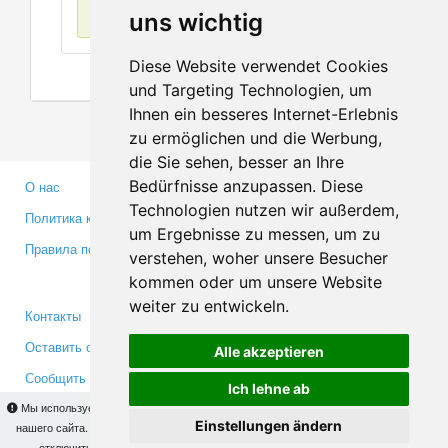
Нет данных
uns wichtig
Diese Website verwendet Cookies
und Targeting Technologien, um
Ihnen ein besseres Internet-Erlebnis
zu ermöglichen und die Werbung,
die Sie sehen, besser an Ihre
Bedürfnisse anzupassen. Diese
О нас
Партнерам
Technologien nutzen wir außerdem,
Политика конфиденциальности
Инвесторам
um Ergebnisse zu messen, um zu
Правила пользования
Пресса
verstehen, woher unsere Besucher
Медиа
kommen oder um unsere Website
weiter zu entwickeln.
Контакты
Facebook
Оставить отзыв
Twitter
Alle akzeptieren
Сообщить об ошибке
YouTube
Ich lehne ab
Google+
Мы используем cookies для того, чтобы Вы могли использовать весь функционал
Einstellungen ändern
нашего сайта. На
этой странице
Вы сможете узнать подробности и, при желании,
отключить использование cookies. Продолжая пользоваться сайтом, Вы