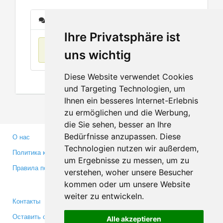
Сообщения
Ihre Privatsphäre ist
Нет данных
uns wichtig
Diese Website verwendet Cookies
und Targeting Technologien, um
Ihnen ein besseres Internet-Erlebnis
zu ermöglichen und die Werbung,
die Sie sehen, besser an Ihre
Bedürfnisse anzupassen. Diese
О нас
Партнерам
Technologien nutzen wir außerdem,
Политика конфиденциальности
Инвесторам
um Ergebnisse zu messen, um zu
Правила пользования
Пресса
verstehen, woher unsere Besucher
Медиа
kommen oder um unsere Website
weiter zu entwickeln.
Контакты
Facebook
Оставить отзыв
Twitter
Alle akzeptieren