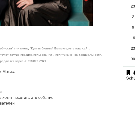
2
2
9
1
2
обности" или кнопку "Купить билеты" Вы покидаете наш сайт.
ствуют другие правила пользования и политика конфиденциальности.
3
родаются через AD ticket GmbH.
у Макис.
Schu
и
е хотят посетить это событие
ователей