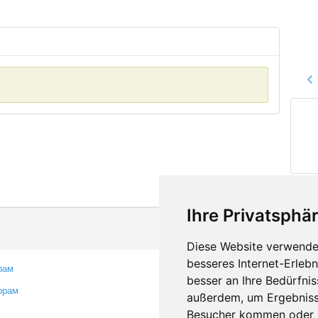
Ihre Privatsphär
Diese Website verwendet
besseres Internet-Erleb
рам
Контакты
besser an Ihre Bedürfni
орам
Оставить отзыв
außerdem, um Ergebniss
Сообщить об ошибке
Besucher kommen oder u