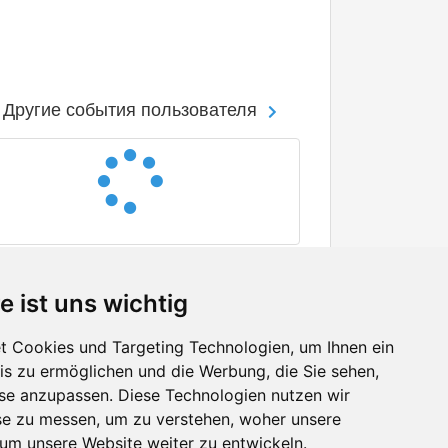
Другие события пользователя
e ist uns wichtig
 Cookies und Targeting Technologien, um Ihnen ein
nis zu ermöglichen und die Werbung, die Sie sehen,
Facebook
sse anzupassen. Diese Technologien nutzen wir
Twitter
e zu messen, um zu verstehen, woher unsere
YouTube
m unsere Website weiter zu entwickeln.