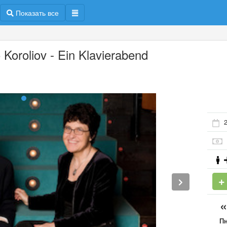
Показать все
 Koroliov - Ein Klavierabend
П