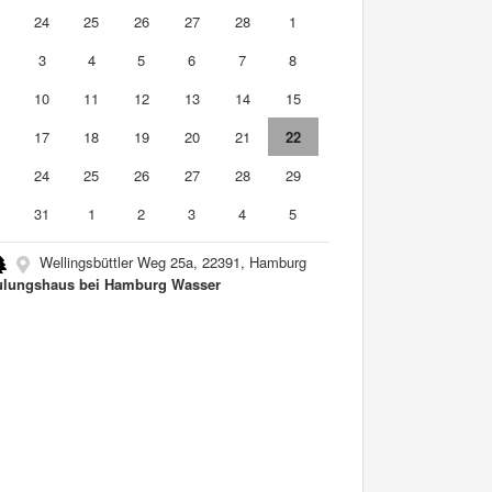
3
24
25
26
27
28
1
3
4
5
6
7
8
10
11
12
13
14
15
6
17
18
19
20
21
22
3
24
25
26
27
28
29
0
31
1
2
3
4
5
Wellingsbüttler Weg 25a, 22391, Hamburg
lungshaus bei Hamburg Wasser