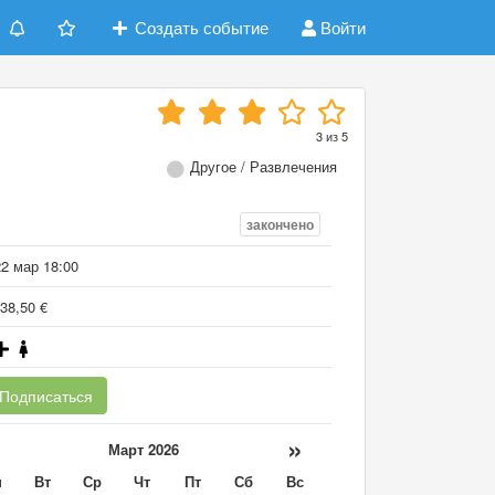
Создать событие
Войти
3
из
5
Другое / Развлечения
закончено
22 мар 18:00
38,50 €
Подписаться
«
»
Март 2026
н
Вт
Ср
Чт
Пт
Сб
Вс