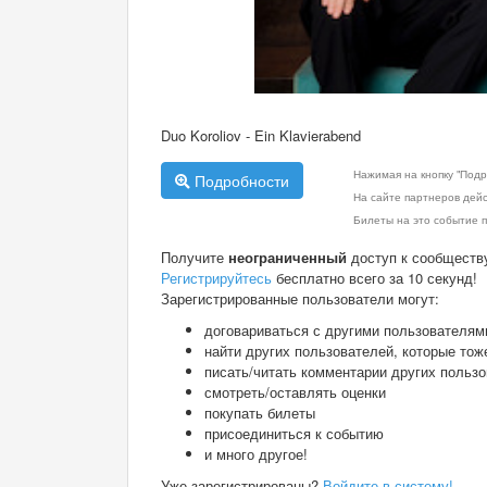
Duo Koroliov - Ein Klavierabend
Нажимая на кнопку "Подр
Подробности
На сайте партнеров дей
Билеты на это событие п
Получите
неограниченный
доступ к сообществ
Регистрируйтесь
бесплатно всего за 10 секунд!
Зарегистрированные пользователи могут:
договариваться с другими пользователям
найти других пользователей, которые тож
писать/читать комментарии других польз
смотреть/оставлять оценки
покупать билеты
присоединиться к событию
и много другое!
Уже зарегистрированы?
Войдите в систему!