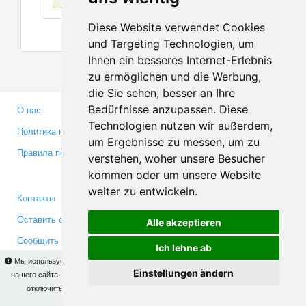
Diese Website verwendet Cookies
und Targeting Technologien, um
Ihnen ein besseres Internet-Erlebnis
zu ermöglichen und die Werbung,
die Sie sehen, besser an Ihre
Bedürfnisse anzupassen. Diese
О нас
Партнерам
Technologien nutzen wir außerdem,
Политика конфиденциальности
Инвесторам
um Ergebnisse zu messen, um zu
Правила пользования
Пресса
verstehen, woher unsere Besucher
Медиа
kommen oder um unsere Website
weiter zu entwickeln.
Контакты
Facebook
Оставить отзыв
Twitter
Alle akzeptieren
Сообщить об ошибке
YouTube
Ich lehne ab
Google+
Мы используем cookies для того, чтобы Вы могли использовать весь функционал
Einstellungen ändern
нашего сайта. На
этой странице
Вы сможете узнать подробности и, при желании,
отключить использование cookies. Продолжая пользоваться сайтом, Вы
Makis
© Copyright 2026
подтверждаете свое согласие.
OK