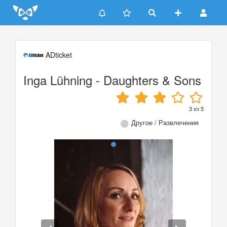
Update cookies preferences
ADticket
Inga Lühning - Daughters & Sons
3
из
5
Другое / Развлечения