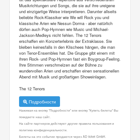
Musikrichtungen und Songs, die sie auf ihre ureigene
und einzigartige Weise interpretieren. Darunter allseits
beliebte Rock-Klassiker wie We will Rock you und
klassische Arien wie Nessun Dorma - aber natürlich
dürfen auch Pop-Hymnen wie Music und Michael-
Jackson-Medleys nicht fehlen. The 12 Tenors
erschaffen ein Konzerterlebnis der Extraklasse. Sie
bleiben keinesfalls in den Klischees hängen, die man
von Tenor-Ensembles hat. Die Gruppe gibt einem mit
ihren Rock- und Pop-Hymnen fast ein Boygroup-Feeling.
Ihre Stimmen verschmelzen auf der Bühne zu
wundervollen Arien und erschaffen einen sensationellen
Abend mit Musik und großartigen Showeinlagen.
The 12 Tenors
Подробности
Нажимая на кнопку "Подробности" или кнопку "Купить билеты" Вы
покидаете наш сайт.
На сайте партнеров действуют другие правила пользования и
политика конфиденциальности.
Билеты на это событие продаются через AD ticket GmbH.