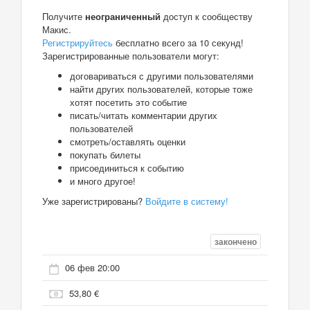
Получите
неограниченный
доступ к сообществу
Макис.
Регистрируйтесь
бесплатно всего за 10 секунд!
Зарегистрированные пользователи могут:
договариваться с другими пользователями
найти других пользователей, которые тоже
хотят посетить это событие
писать/читать комментарии других
пользователей
смотреть/оставлять оценки
покупать билеты
присоединиться к событию
и много другое!
Уже зарегистрированы?
Войдите в систему!
закончено
06 фев 20:00
53,80 €