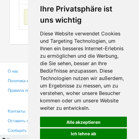
Ihre Privatsphäre ist
Нет данных
uns wichtig
Diese Website verwendet Cookies
und Targeting Technologien, um
Ihnen ein besseres Internet-Erlebnis
zu ermöglichen und die Werbung,
die Sie sehen, besser an Ihre
Bedürfnisse anzupassen. Diese
О нас
Партнерам
Technologien nutzen wir außerdem,
Политика конфиденциальности
Инвесторам
um Ergebnisse zu messen, um zu
Правила пользования
Пресса
verstehen, woher unsere Besucher
Медиа
kommen oder um unsere Website
weiter zu entwickeln.
Контакты
Facebook
Оставить отзыв
Twitter
Alle akzeptieren
Сообщить об ошибке
YouTube
Ich lehne ab