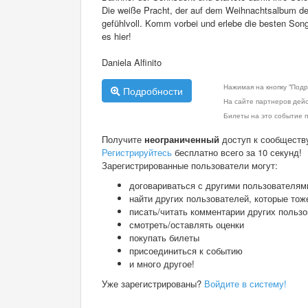
Die weiße Pracht, der auf dem Weihnachtsalbum der
gefühlvoll. Komm vorbei und erlebe die besten Song
es hier!
Daniela Alfinito
Нажимая на кнопку "Подр
Подробности
На сайте партнеров дей
Билеты на это событие п
Получите
неограниченный
доступ к сообществ
Регистрируйтесь
бесплатно всего за 10 секунд!
Зарегистрированные пользователи могут:
договариваться с другими пользователям
найти других пользователей, которые тож
писать/читать комментарии других польз
смотреть/оставлять оценки
покупать билеты
присоединиться к событию
и много другое!
Уже зарегистрированы?
Войдите в систему!