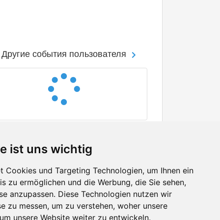
Другие события пользователя
e ist uns wichtig
 Cookies und Targeting Technologien, um Ihnen ein
nis zu ermöglichen und die Werbung, die Sie sehen,
Facebook
sse anzupassen. Diese Technologien nutzen wir
Twitter
e zu messen, um zu verstehen, woher unsere
YouTube
m unsere Website weiter zu entwickeln.