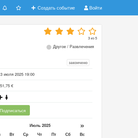
Создать событие
Войти
3
из
5
Другое / Развлечения
закончено
13 июля 2025 19:00
51,75 €
Подписаться
«
»
Июль 2025
н
Вт
Ср
Чт
Пт
Сб
Вс