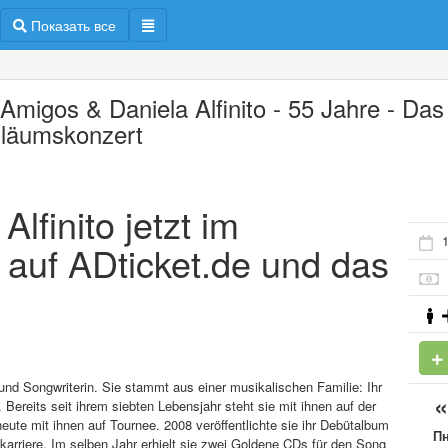
Показать все
 Amigos & Daniela Alfinito - 55 Jahre - Das
iläumskonzert
Alfinito jetzt im
 auf ADticket.de und das
 und Songwriterin. Sie stammt aus einer musikalischen Familie: Ihr
Bereits seit ihrem siebten Lebensjahr steht sie mit ihnen auf der
heute mit ihnen auf Tournee. 2008 veröffentlichte sie ihr Debütalbum
П
karriere. Im selben Jahr erhielt sie zwei Goldene CDs für den Song