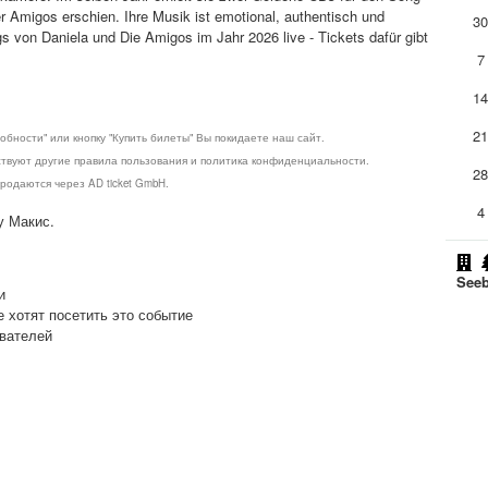
 Amigos erschien. Ihre Musik ist emotional, authentisch und
3
s von Daniela und Die Amigos im Jahr 2026 live - Tickets dafür gibt
7
1
2
обности" или кнопку "Купить билеты" Вы покидаете наш сайт.
ствуют другие правила пользования и политика конфиденциальности.
2
родаются через AD ticket GmbH.
4
у Макис.
See
и
е хотят посетить это событие
ователей