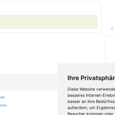
Ihre Privatsphär
Diese Website verwendet
besseres Internet-Erleb
рам
Контакты
besser an Ihre Bedürfni
орам
Оставить отзыв
außerdem, um Ergebniss
Сообщить об ошибке
Besucher kommen oder u