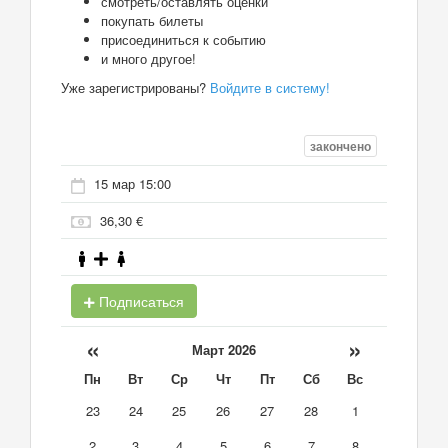
смотреть/оставлять оценки
покупать билеты
присоединиться к событию
и много другое!
Уже зарегистрированы?
Войдите в систему!
закончено
15 мар 15:00
36,30 €
Подписаться
«
»
Март 2026
Пн
Вт
Ср
Чт
Пт
Сб
Вс
23
24
25
26
27
28
1
2
3
4
5
6
7
8