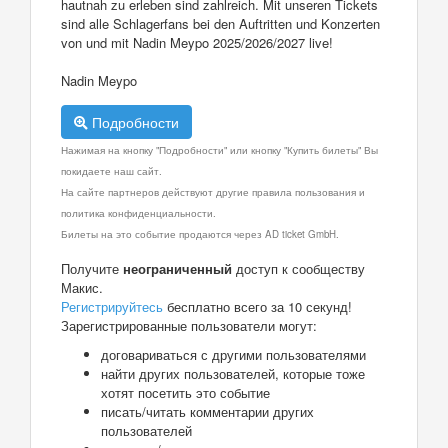
hautnah zu erleben sind zahlreich. Mit unseren Tickets
sind alle Schlagerfans bei den Auftritten und Konzerten
von und mit Nadin Meypo 2025/2026/2027 live!
Nadin Meypo
Подробности
Нажимая на кнопку "Подробности" или кнопку "Купить билеты" Вы
покидаете наш сайт.
На сайте партнеров действуют другие правила пользования и
политика конфиденциальности.
Билеты на это событие продаются через AD ticket GmbH.
Получите
неограниченный
доступ к сообществу
Макис.
Регистрируйтесь
бесплатно всего за 10 секунд!
Зарегистрированные пользователи могут:
договариваться с другими пользователями
найти других пользователей, которые тоже
хотят посетить это событие
писать/читать комментарии других
пользователей