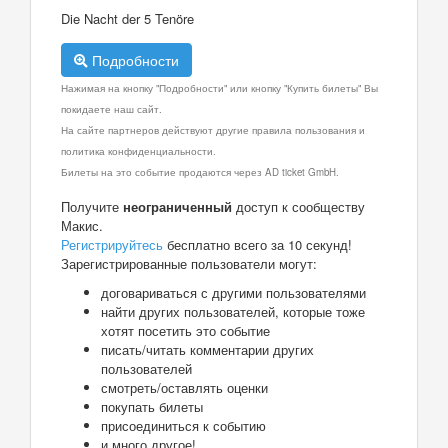
Die Nacht der 5 Tenöre
Подробности
Нажимая на кнопку "Подробности" или кнопку "Купить билеты" Вы
покидаете наш сайт.
На сайте партнеров действуют другие правила пользования и
политика конфиденциальности.
Билеты на это событие продаются через AD ticket GmbH.
Получите
неограниченный
доступ к сообществу
Макис.
Регистрируйтесь
бесплатно всего за 10 секунд!
Зарегистрированные пользователи могут:
договариваться с другими пользователями
найти других пользователей, которые тоже
хотят посетить это событие
писать/читать комментарии других
пользователей
смотреть/оставлять оценки
покупать билеты
присоединиться к событию
и много другое!