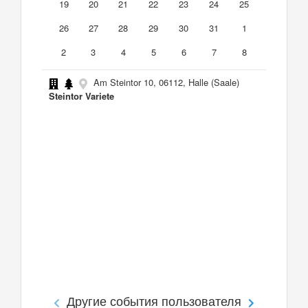
19
20
21
22
23
24
25
26
27
28
29
30
31
1
2
3
4
5
6
7
8
Am Steintor 10, 06112, Halle (Saale)
Steintor Variete
Другие события пользователя