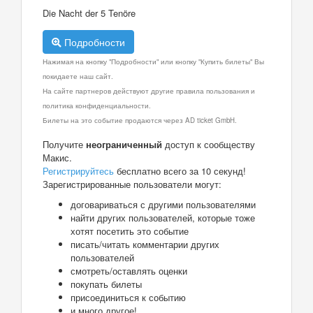
Die Nacht der 5 Tenöre
Подробности
Нажимая на кнопку "Подробности" или кнопку "Купить билеты" Вы
покидаете наш сайт.
На сайте партнеров действуют другие правила пользования и
политика конфиденциальности.
Билеты на это событие продаются через AD ticket GmbH.
Получите
неограниченный
доступ к сообществу
Макис.
Регистрируйтесь
бесплатно всего за 10 секунд!
Зарегистрированные пользователи могут:
договариваться с другими пользователями
найти других пользователей, которые тоже
хотят посетить это событие
писать/читать комментарии других
пользователей
смотреть/оставлять оценки
покупать билеты
присоединиться к событию
и много другое!