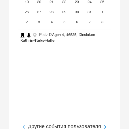
19
20
21
22
23
24
25
26
27
28
29
30
31
1
2
3
4
5
6
7
8
Platz D'Agen 4, 46535, Dinslaken
Kathrin-Türks-Halle
Другие события пользователя