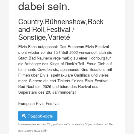
dabei sein.
Country,Bühnenshow,Rock
and Roll,Festival /
Sonstige,Varieté
Elvis-Fans aufgepasst: Das European Elvis Festival
steht wieder vor der Tür! Seit 2002 verwandelt sich die
Stadt Bad Nauheim regelmäßig zu einer Hochburg für
die Anhänger des Kings of Rock'n'Roll. Freue Dich auf
fulminante Coverbands, spannende Kino-Sessions mit
Filmen über Elvis, spektakuläre Cadillacs und vieles
mehr. Sichere dir jetzt Tickets für das Elvis Festival
Bad Nauheim 2026 und feiere das Revival des
Superstars des 20. Jahrhunderts!
European Elvis Festival
Подробности
Нажимая на кнопку "Подробности" или кнопку "Купить билеты" Вы
покидаете наш сайт.