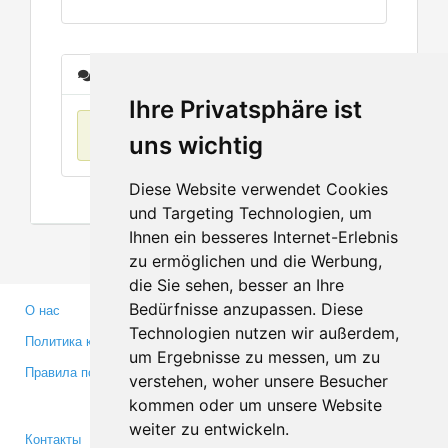
Сообщения
Ihre Privatsphäre ist
Нет данных
uns wichtig
Diese Website verwendet Cookies
und Targeting Technologien, um
Ihnen ein besseres Internet-Erlebnis
zu ermöglichen und die Werbung,
die Sie sehen, besser an Ihre
Bedürfnisse anzupassen. Diese
О нас
Партнерам
Technologien nutzen wir außerdem,
Политика конфиденциальности
Инвесторам
um Ergebnisse zu messen, um zu
Правила пользования
Пресса
verstehen, woher unsere Besucher
Медиа
kommen oder um unsere Website
weiter zu entwickeln.
Контакты
Facebook