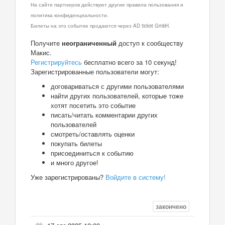
На сайте партнеров действуют другие правила пользования и
политика конфиденциальности.
Билеты на это событие продаются через AD ticket GmbH.
Получите
неограниченный
доступ к сообществу
Макис.
Регистрируйтесь
бесплатно всего за 10 секунд!
Зарегистрированные пользователи могут:
договариваться с другими пользователями
найти других пользователей, которые тоже
хотят посетить это событие
писать/читать комментарии других
пользователей
смотреть/оставлять оценки
покупать билеты
присоединиться к событию
и много другое!
Уже зарегистрированы?
Войдите в систему!
закончено