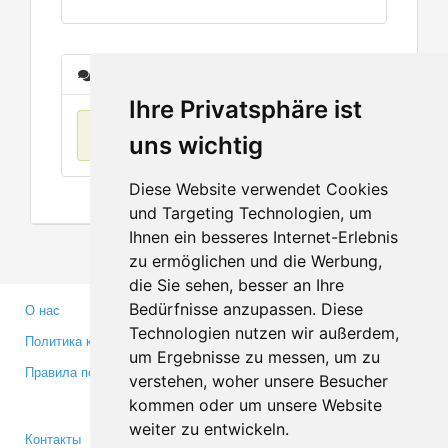
Сообщения
Ihre Privatsphäre ist
Нет данных
uns wichtig
Diese Website verwendet Cookies
und Targeting Technologien, um
Ihnen ein besseres Internet-Erlebnis
zu ermöglichen und die Werbung,
die Sie sehen, besser an Ihre
Bedürfnisse anzupassen. Diese
О нас
Партнерам
Technologien nutzen wir außerdem,
Политика конфиденциальности
Инвесторам
um Ergebnisse zu messen, um zu
Правила пользования
Пресса
verstehen, woher unsere Besucher
Медиа
kommen oder um unsere Website
weiter zu entwickeln.
Контакты
Facebook