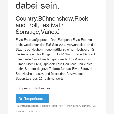
dabei sein.
Country,Bühnenshow,Rock
and Roll,Festival /
Sonstige,Varieté
Elvis-Fans aufgepasst: Das European Elvis Festival
steht wieder vor der Tür! Seit 2002 verwandelt sich die
Stadt Bad Nauheim regelmäßig zu einer Hochburg für
die Anhänger des Kings of Rock'n'Roll. Freue Dich auf
fulminante Coverbands, spannende Kino-Sessions mit
Filmen über Elvis, spektakuläre Cadillacs und vieles
mehr. Sichere dir jetzt Tickets für das Elvis Festival
Bad Nauheim 2026 und feiere das Revival des
Superstars des 20. Jahrhunderts!
European Elvis Festival
Подробности
Нажимая на кнопку "Подробности" или кнопку "Купить билеты" Вы
покидаете наш сайт.