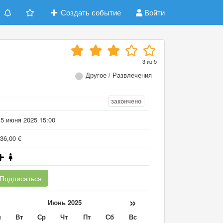
Создать событие
Войти
3
из
5
Другое / Развлечения
закончено
15 июня 2025 15:00
36,00 €
Подписаться
«
»
Июнь 2025
н
Вт
Ср
Чт
Пт
Сб
Вс