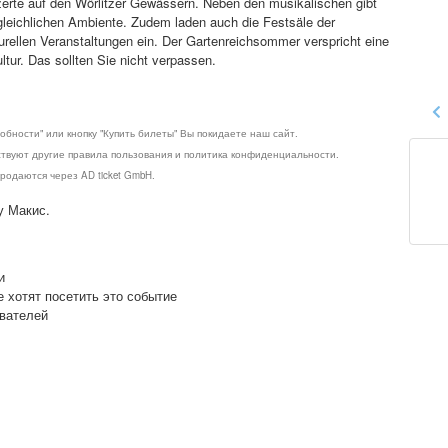
nzerte auf den Wörlitzer Gewässern. Neben den musikalischen gibt
gleichlichen Ambiente. Zudem laden auch die Festsäle der
rellen Veranstaltungen ein. Der Gartenreichsommer verspricht eine
tur. Das sollten Sie nicht verpassen.
обности" или кнопку "Купить билеты" Вы покидаете наш сайт.
ствуют другие правила пользования и политика конфиденциальности.
родаются через AD ticket GmbH.
у Макис.
и
е хотят посетить это событие
ователей