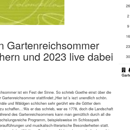
2
2
9
1
den Gartenreichsommer
2
chern und 2023 live dabei
3
Gart
chsommer ist ein Fest der Sinne. So schrieb Goethe einst über die
r Gartenreichsommer stattfindet:„Hier ist´s iezt unendlich schön.
näle und Wäldgen schlichen sehr gerührt wie die Götter dem
zu schaffen…“Als er das schrieb, war es 1778, doch die Landschaft
hrend des Gartenreichsommers kann man gemütlich durch all die
echslungsreiche Programm, beispielsweise im Schlosspark
aufführungen und musikalisch-literarische Besonderheiten statt.