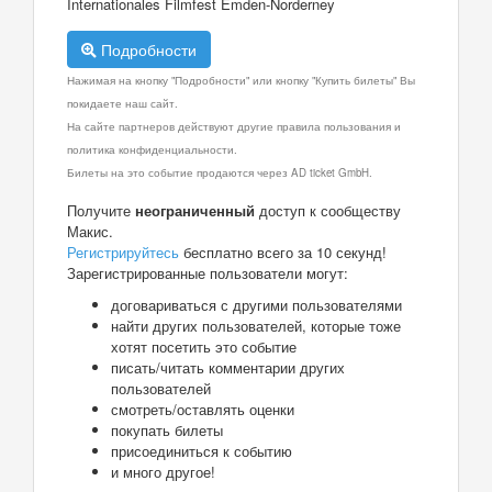
Internationales Filmfest Emden-Norderney
Подробности
Нажимая на кнопку "Подробности" или кнопку "Купить билеты" Вы
покидаете наш сайт.
На сайте партнеров действуют другие правила пользования и
политика конфиденциальности.
Билеты на это событие продаются через AD ticket GmbH.
Получите
неограниченный
доступ к сообществу
Макис.
Регистрируйтесь
бесплатно всего за 10 секунд!
Зарегистрированные пользователи могут:
договариваться с другими пользователями
найти других пользователей, которые тоже
хотят посетить это событие
писать/читать комментарии других
пользователей
смотреть/оставлять оценки
покупать билеты
присоединиться к событию
и много другое!