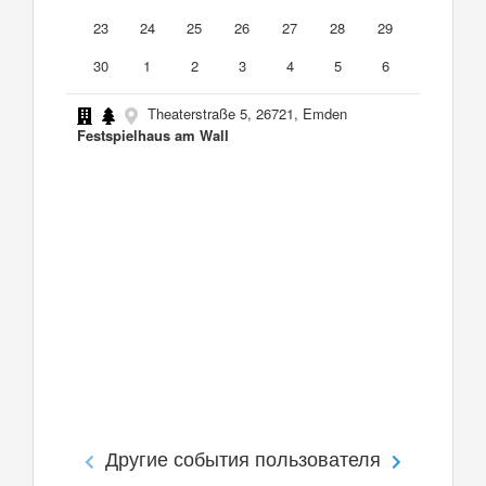
23
24
25
26
27
28
29
30
1
2
3
4
5
6
Theaterstraße 5, 26721, Emden
Festspielhaus am Wall
Другие события пользователя