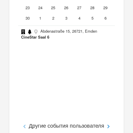
23
24
25
26
27
28
29
30
1
2
3
4
5
6
Abdenastraße 15, 26721, Emden
CineStar Saal 6
Другие события пользователя