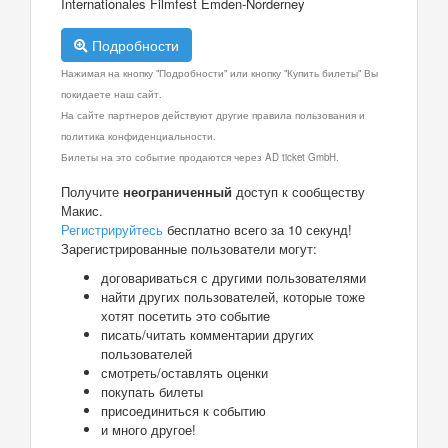
Internationales Filmfest Emden-Norderney
Подробности
Нажимая на кнопку "Подробности" или кнопку "Купить билеты" Вы
покидаете наш сайт.
На сайте партнеров действуют другие правила пользования и
политика конфиденциальности.
Билеты на это событие продаются через AD ticket GmbH.
Получите
неограниченный
доступ к сообществу
Макис.
Регистрируйтесь
бесплатно всего за 10 секунд!
Зарегистрированные пользователи могут:
договариваться с другими пользователями
найти других пользователей, которые тоже
хотят посетить это событие
писать/читать комментарии других
пользователей
смотреть/оставлять оценки
покупать билеты
присоединиться к событию
и много другое!