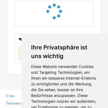
Сообщения
Ihre Privatsphäre ist
Нет данных
uns wichtig
Diese Website verwendet Cookies
und Targeting Technologien, um
Ihnen ein besseres Internet-Erlebnis
zu ermöglichen und die Werbung,
die Sie sehen, besser an Ihre
Bedürfnisse anzupassen. Diese
О нас
Партнерам
Technologien nutzen wir außerdem,
Политика конфиденциальности
Инвесторам
um Ergebnisse zu messen, um zu