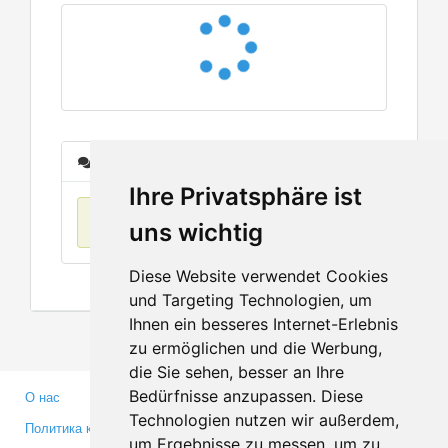
Сообщения
Ihre Privatsphäre ist
Нет данных
uns wichtig
Diese Website verwendet Cookies
und Targeting Technologien, um
Ihnen ein besseres Internet-Erlebnis
zu ermöglichen und die Werbung,
die Sie sehen, besser an Ihre
Bedürfnisse anzupassen. Diese
О нас
Партнерам
Technologien nutzen wir außerdem,
Политика конфиденциальности
Инвесторам
um Ergebnisse zu messen, um zu