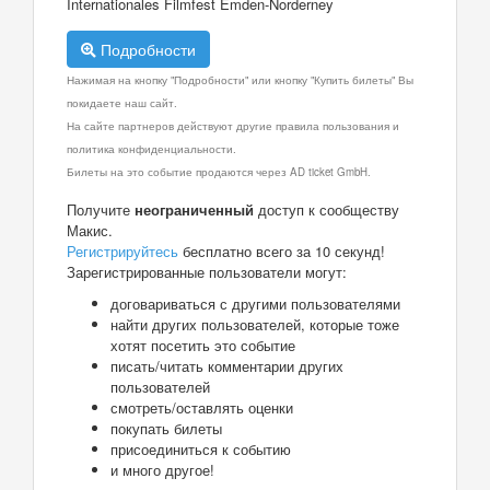
Internationales Filmfest Emden-Norderney
Подробности
Нажимая на кнопку "Подробности" или кнопку "Купить билеты" Вы
покидаете наш сайт.
На сайте партнеров действуют другие правила пользования и
политика конфиденциальности.
Билеты на это событие продаются через AD ticket GmbH.
Получите
неограниченный
доступ к сообществу
Макис.
Регистрируйтесь
бесплатно всего за 10 секунд!
Зарегистрированные пользователи могут:
договариваться с другими пользователями
найти других пользователей, которые тоже
хотят посетить это событие
писать/читать комментарии других
пользователей
смотреть/оставлять оценки
покупать билеты
присоединиться к событию
и много другое!