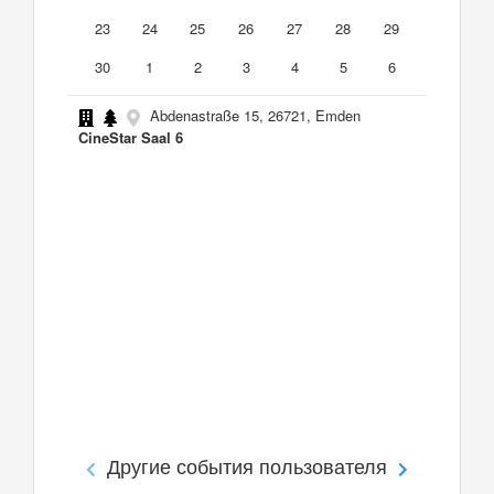
23
24
25
26
27
28
29
30
1
2
3
4
5
6
Abdenastraße 15, 26721, Emden
CineStar Saal 6
Другие события пользователя