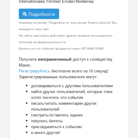
Internationales Filmfest Emden-Norderney
Подробности
Нажимая на кнопку "Подробности" или кнопку "Купить билеты" Вы
покидаете наш сайт.
На сайте партнеров действуют другие правила пользования и
политика конфиденциальности.
Билеты на это событие продаются через AD ticket GmbH.
Получите
неограниченный
доступ к сообществу
Макис.
Регистрируйтесь
бесплатно всего за 10 секунд!
Зарегистрированные пользователи могут:
договариваться с другими пользователями
найти других пользователей, которые тоже
хотят посетить это событие
писать/читать комментарии других
пользователей
смотреть/оставлять оценки
покупать билеты
присоединиться к событию
и много другое!