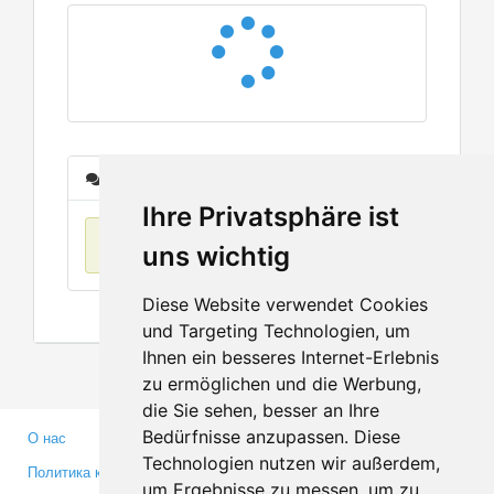
Сообщения
Ihre Privatsphäre ist
Нет данных
uns wichtig
Diese Website verwendet Cookies
und Targeting Technologien, um
Ihnen ein besseres Internet-Erlebnis
zu ermöglichen und die Werbung,
die Sie sehen, besser an Ihre
Bedürfnisse anzupassen. Diese
О нас
Партнерам
Technologien nutzen wir außerdem,
Политика конфиденциальности
Инвесторам
um Ergebnisse zu messen, um zu