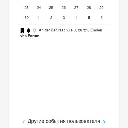
23
24
25
26
27
28
29
30
1
2
3
4
5
6
An der Berufsschule 3, 26721, Emden
vhs Forum
Другие события пользователя